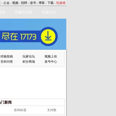
区
-
公会
-
视频
-
招聘
-
读书
-
博客
-
下载
-
玩游戏
间表
开服时间表
玩家论坛
经验投稿
玩家论坛
视频上传
百科问答
积分商场
发号中心
热门新闻
新闻标题
支持数