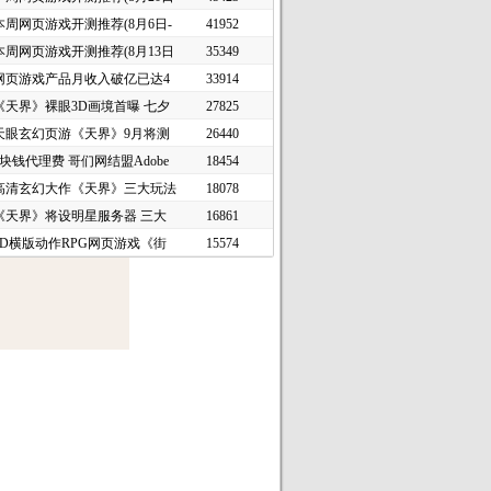
本周网页游戏开测推荐(8月6日-
41952
本周网页游戏开测推荐(8月13日
35349
网页游戏产品月收入破亿已达4
33914
《天界》裸眼3D画境首曝 七夕
27825
天眼玄幻页游《天界》9月将测
26440
1块钱代理费 哥们网结盟Adobe
18454
高清玄幻大作《天界》三大玩法
18078
《天界》将设明星服务器 三大
16861
2D横版动作RPG网页游戏《街
15574
头