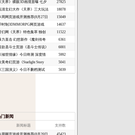
《天界》裸眼3D画境首曝 七夕
27825
高清玄幻大作《天界》三大玩法
18078
本周网页游戏开测推荐(8月27日
15049
即时制3DMMORPG网页游戏
14637
《谜境
哥们网《天界》特色集萃 独创
11522
暴力直击 幻想新作《魔剑传奇
6361
首款圣斗士页游《圣斗士传说》
6001
《倾世情缘》今日终测 深度情
5992
美奇幻页游《Starlight Story
5041
《三国演义》今日不删档测试
5039
热门新闻
新闻标题
支持数
本周网页游戏开测推荐(8月20日
45423