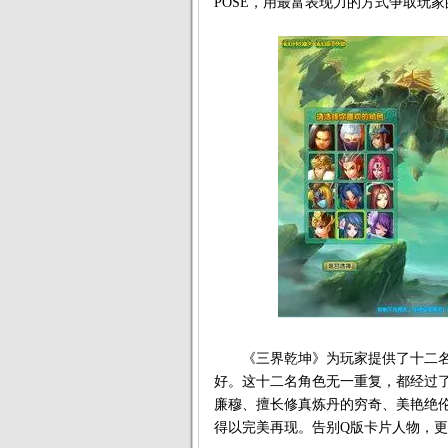
POSE，用最富表现力的方式争取玩
《三界乾坤》为玩家提供了十二名
好。这十二名角色无一重复，都经过
廉穆、擅长修真炼丹的穷奇、美艳绝
得以完美再现。告别Q版卡片人物，