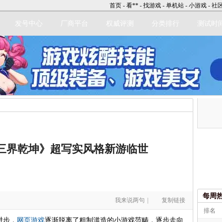
首页
-
看**
-
找游戏
-
单机站
-
小游戏
-
社
发号中心
厂商平台
权威评测
分类排行
测试时
三界乾坤》超写实风格新游临世
每周
我来说两句
|
复制链接
排名
进步，
网页游戏
逐渐脱离了粗制滥造的小游戏范畴，逐步走向