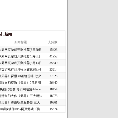
热门新闻
新闻标题
支持数
本周网页游戏开测推荐(8月20日
45423
本周网页游戏开测推荐(8月6日-
41952
本周网页游戏开测推荐(8月13日
35349
网页游戏产品月收入破亿已达4
33914
《天界》裸眼3D画境首曝 七夕
27825
天眼玄幻页游《天界》9月将测
26440
1块钱代理费 哥们网结盟Adobe
18454
高清玄幻大作《天界》三大玩法
18078
《天界》将设明星服务器 三大
16861
2D横版动作RPG网页游戏《街
15574
头