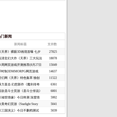
热门新闻
新闻标题
支持数
《天界》裸眼3D画境首曝 七夕
27825
高清玄幻大作《天界》三大玩法
18078
本周网页游戏开测推荐(8月27日
15049
即时制3DMMORPG网页游戏
14637
《谜境
哥们网《天界》特色集萃 独创
11522
暴力直击 幻想新作《魔剑传奇
6361
首款圣斗士页游《圣斗士传说》
6001
《倾世情缘》今日终测 深度情
5992
美奇幻页游《Starlight Story
5041
《三国演义》今日不删档测试
5039