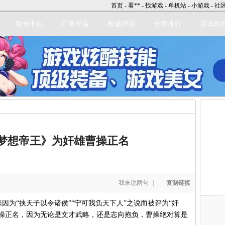
首页
-
看**
-
找游戏
-
单机站
-
小游戏
-
社
发号中心
厂商平台
权威评测
分类排行
测试时
立即注册
梦想帝王》为奸雄曹操正名
我来说两句
|
复制链接
“挟天子以令诸侯”“宁可我负天下人”之说而被评为“奸
操正名，因为无论是文才武略，还是志向抱负，曹操绝对算是