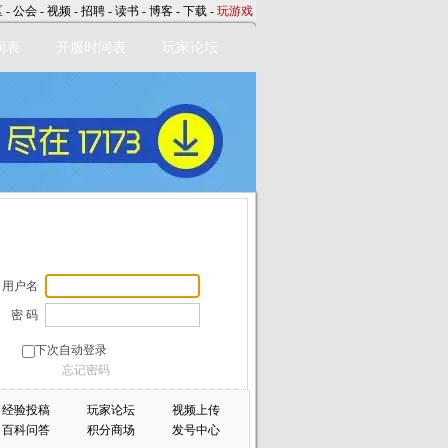
区
-
公会
-
视频
-
招聘
-
读书
-
博客
-
下载
-
玩游戏
间表
开服时间表
玩家论坛
用户名
密 码
下次自动登录
忘记密码
经验投稿
玩家论坛
视频上传
百科问答
积分商场
发号中心