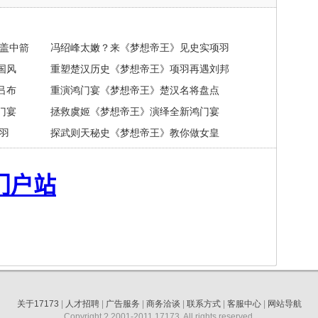
膝盖中箭
冯绍峰太嫩？来《梦想帝王》见史实项羽
国风
重塑楚汉历史《梦想帝王》项羽再遇刘邦
吕布
重演鸿门宴《梦想帝王》楚汉名将盘点
门宴
拯救虞姬《梦想帝王》演绎全新鸿门宴
羽
探武则天秘史《梦想帝王》教你做女皇
关于17173
|
人才招聘
|
广告服务
|
商务洽谈
|
联系方式
|
客服中心
|
网站导航
Copyright ? 2001-2011 17173. All rights reserved.