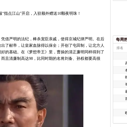
新服“指点江山”开启，入驻额外赠送10颗夜明珠！
凭借严明的法纪，棒杀宠臣亲戚，使得京城纪律严明。在后
每周
救出了献帝，让皇家血脉得以保全；开创了屯田制，让北方人
排名
很好的基础。在《梦想帝王》里，曹操的清正廉明同样得到了
，而且清廉制高达98，比同时期的名将刘备、孙权都要高很
欧