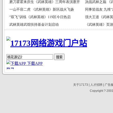
喜
磨刀霍霍来庆生《武林英雄》三周年表演赛开
秘
决战武林之巅 《
动
一山不容二虎 《武林英雄》新区战火飞扬
同事皆战友 九维
“双飞”训练《武林英雄》119区今日热启
强大王道《武林
武林英雄武馆扶持基金计划启动
《武林英雄》页
关于17173
|
人才招聘
|
广告
Copyright ? 2001