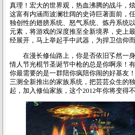
真理！宏大的世界观，热血沸腾的战斗，
这富有内涵而波澜壮阔的史诗巨著面前，
独创性的翅膀系统、怒气系统、炼丹系统
元素，将游戏的深度推至全新境界，史上
经展开，马上举起手中武器，为捍卫信仰
在漫长修仙路上，你是否依旧孓然一身
情人节光棍节圣诞节中枪的总是你啊亲！
你最需要的是一群陪你疯陪你闹的好基友！9
三测全新推出的家族系统，把芸芸众生的
起，加入修仙家族，这个2012年你将变得