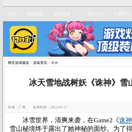
首页
我的游戏
游戏大全
发号中心
厂商平台
网页游戏频道
>
游戏资讯
> 诛神
立即注册
冰天雪地战树妖《诛神》雪
作者：厂商 发布时间：2012-03-13
冰雪世界，清爽来袭，在Game2《
诛神
雪山秘境终于露出了她神秘的面纱。为了