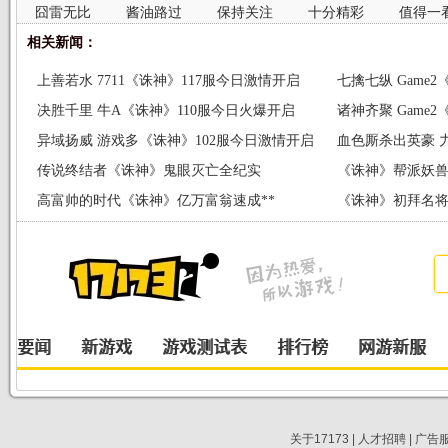
囧雷无比
酱油路过
保持关注
十分精彩
值得一
相关新闻：
上善若水 7711《诛神》117服今日激情开启
七擒七纵 Game
决胜千里 牛A《诛神》110服今日火爆开启
诸神齐聚 Game
异域扬威 游戏多《诛神》102服今日激情开启
血色厮杀出英豪 
传说终结者《诛神》鬼眼灭亡全纪实
《诛神》帮派妖兽
高富帅的时代《诛神》亿万富翁速成**
《诛神》初拜名将
关于17173
|
人才招聘
|
广告