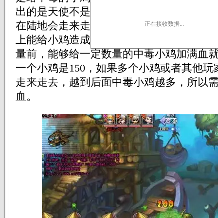
出的是天使不是杀伤武器，所以不需要带
在陆地会走来走去，道拉夫上校，也就是
正在接收数据...
上能给小鸡造成伤害。我们在规定回合内
量前，能够给一定数量的中毒小鸡加满血
一个小鸡是150，如果多个小鸡或者其他玩家
走来走去，越到后面中毒小鸡越多，所以
血。