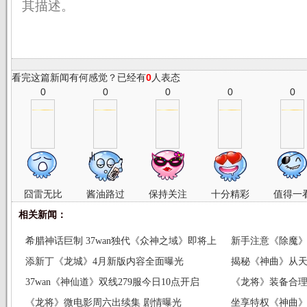
其描述。
看完这篇新闻有何感觉？已经有
0
人表态
0
0
0
0
0
囧雷无比
酱油路过
保持关注
十分精彩
值得一
相关新闻：
希腊神话巨制 37wan独代《众神之域》即将上
新手注意《除魔
线
添新丁《龙城》4月新版内容全面曝光
揭秘《神曲》从
37wan《神仙道》双线279服今日10点开启
《龙将》装备合
《龙将》微电影周六出续集 剧情曝光
坐享特权《神曲》