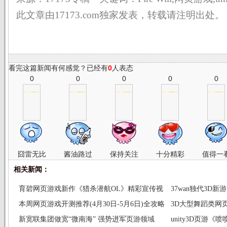
此文章由17173.com独家发表，转载请注明出处。
看完这篇新闻有何感觉？已经有
0
人表态
0
0
0
0
0
囧雷无比
酱油路过
保持关注
十分精彩
值得一
相关新闻：
育碧网页游戏新作《猎杀潜航OL》精彩宣传视
37wan独代3D
频
本周网页游戏开测推荐(4月30日-5月6日)全攻略
布
3D大型舞蹈类网
新宽联集团做宽“微南海” 强势进军页游领域
unity3D页游《