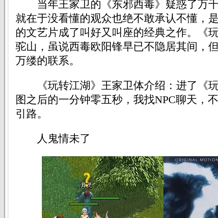
当年王家卫的《东邪西毒》疑惑了万千
就在于没看懂的观众也绝不敢承认不懂，
的文艺片成了叫好又叫座的经典之作。《
驼山，虽说西毒欧阳锋早已不隐居其间，
万缕的联系。
《玩转江湖》王家卫体介绍：进了《玩
图之后的一分钟零五秒，我找NPC聊天，
引路。
人鬼情未了