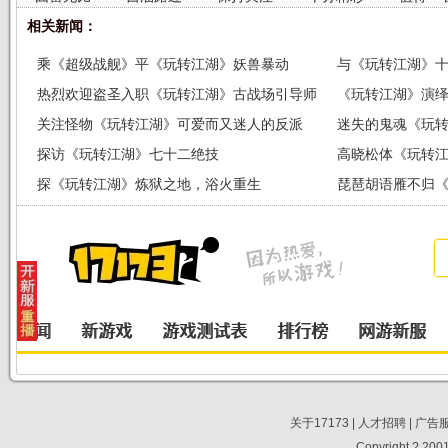
相关新闻：
乘《超级战舰》平《玩转江湖》妖兽暴动
与《玩转江湖》十
热烈欢迎盗圣入职《玩转江湖》古战场引导师
《玩转江湖》演
关注怪物《玩转江湖》可爱而又迷人的反派
光
迷失的鬼魂《玩
探访《玩转江湖》七十二绝技
高晓松体《玩转
探《玩转江湖》炼狱之地，浴火重生
琵琶胡语雁不归
关于17173
|
人才招聘
|
广告
Copyright ? 2001