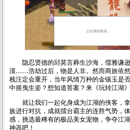
正在接收数据...
隐忍贤德的邱莫言葬生沙海，儒雅谦逊
漠……浩劫过后，物是人非。然而商旅依
栈注定会重开，当年风情万种的金镶玉是
中摇曳生姿？想知道答案？来《玩转江湖
就让我们一起化身成为江湖的侠客，拿
族进行对抗，成就擂台霸主的连胜气势，体
感，挑选最稀有的极品美女宠物，争夺江
神器吧！