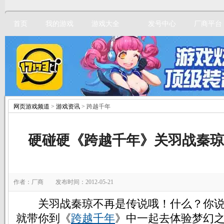
首页
我的游戏
游戏大全
发号中心
厂商平台
网页游戏频道
>
游戏资讯
> 跨越千年
立即注册
硬碰硬《跨越千年》关羽战秦琼
作者：厂商 发布时间：2012-05-21
关羽战秦琼不再是传说哦！什么？你说
就带你到《
跨越千年
》中一起去体验梦幻