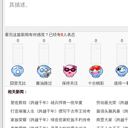
其描述。
看完这篇新闻有何感觉？已经有
0
人表态
0
0
0
0
0
囧雷无比
酱油路过
保持关注
十分精彩
值得一
相关新闻：
塑造辉煌《跨越千年》雄兵悍将一统华夏
劳动最光荣《跨
打造璀璨人生《跨越千年》撰写千古帝王传奇
最强头脑风暴《
家族荣耀《跨越千年》缔造世家旺族不朽传奇
商贾大家《跨越