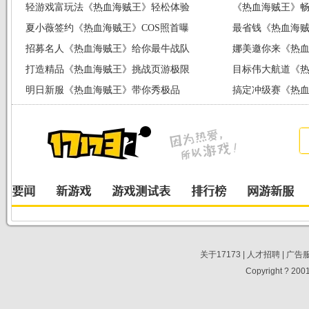
轻游戏富玩法《热血海贼王》轻松体验
《热血海贼王》畅
夏小薇签约《热血海贼王》COS照首曝
启
最省钱《热血海
招募名人《热血海贼王》给你最牛战队
娜美邀你来《热
打造精品《热血海贼王》挑战页游极限
目标伟大航道《
明日新服《热血海贼王》带你秀极品
搞定冲级赛《热
关于17173
|
人才招聘
|
广告
Copyright ? 2001