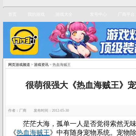
首页
我的游戏
游戏大全
发号中心
厂商平台
网页游戏频道
>
游戏资讯
> 热血海贼王
立即注册
很萌很强大《热血海贼王》宠
作者：厂商 发布时间：2012-05-30
茫茫大海，孤单一人是否觉得索然无味
《
热血海贼王
》中有随身宠物系统。宠物