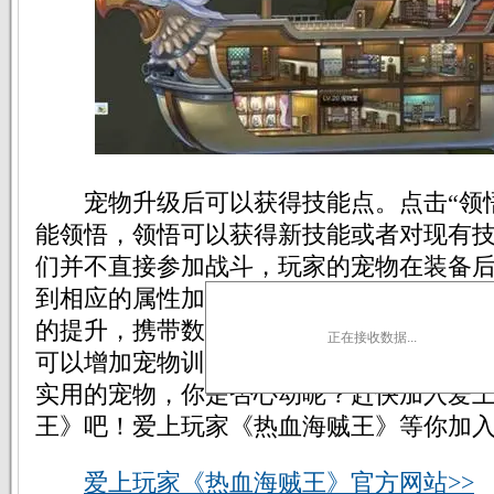
宠物升级后可以获得技能点。点击“领悟
能领悟，领悟可以获得新技能或者对现有
们并不直接参加战斗，玩家的宠物在装备
到相应的属性加成。初期，玩家可携带2个宠
的提升，携带数量也可提升。通过升级主
正在接收数据...
可以增加宠物训练时获得的经验！怎么样
实用的宠物，你是否心动呢？赶快加入爱
王》吧！爱上玩家《热血海贼王》等你加
爱上玩家《热血海贼王》官方网站>>