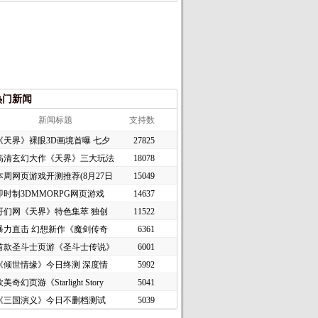
热门新闻
新闻标题
支持数
《天界》裸眼3D画境首曝 七夕
27825
高清玄幻大作《天界》三大玩法
18078
本周网页游戏开测推荐(8月27日
15049
即时制3DMMORPG网页游戏
14637
《谜境
哥们网《天界》特色集萃 独创
11522
暴力直击 幻想新作《魔剑传奇
6361
首款圣斗士页游《圣斗士传说》
6001
《倾世情缘》今日终测 深度情
5992
美奇幻页游《Starlight Story
5041
《三国演义》今日不删档测试
5039