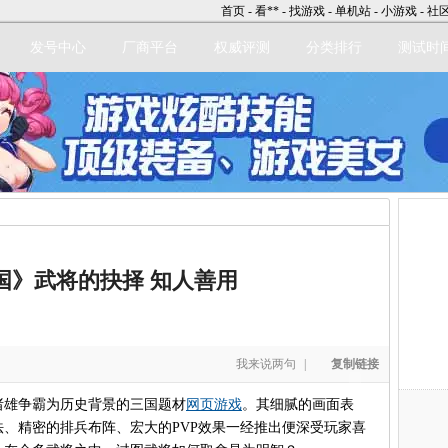
首页
-
看**
-
找游戏
-
单机站
-
小游戏
-
社
发号中心
厂商平台
权威评测
分类排行
测试时
立即注册
国》武将的抉择 知人善用
我来说两句
|
复制链接
诸雄争霸为历史背景的三国题材
网页游戏
。其细腻的画面表
、精密的排兵布阵、宏大的PVP效果一经推出便深受玩家喜