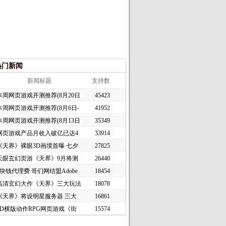
热门新闻
新闻标题
支持数
本周网页游戏开测推荐(8月20日
45423
本周网页游戏开测推荐(8月6日-
41952
本周网页游戏开测推荐(8月13日
35349
网页游戏产品月收入破亿已达4
33914
《天界》裸眼3D画境首曝 七夕
27825
天眼玄幻页游《天界》9月将测
26440
1块钱代理费 哥们网结盟Adobe
18454
高清玄幻大作《天界》三大玩法
18078
《天界》将设明星服务器 三大
16861
2D横版动作RPG网页游戏《街
15574
头