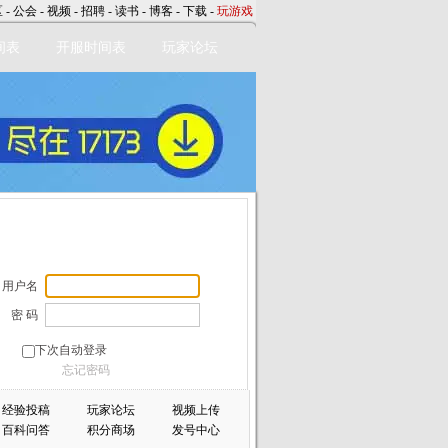
区
-
公会
-
视频
-
招聘
-
读书
-
博客
-
下载
-
玩游戏
间表
开服时间表
玩家论坛
用户名
密 码
下次自动登录
忘记密码
经验投稿
玩家论坛
视频上传
百科问答
积分商场
发号中心