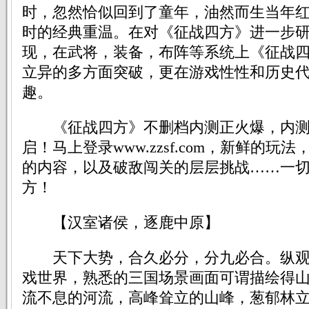
时，忽然恰似回到了童年，油然而生当年
时的经典重温。在对《征战四方》进一步
现，在武将，装备，布阵等系统上《征战
立异的多方面突破，更在游戏性性和历史
趣。
《征战四方》不删档内测正火爆，内测官
启！马上登录www.zzsf.com，新鲜的玩
的内容，以及破敌闯关的层层挑战……一
方！
【汉室诸侯，逐鹿中原】
天下大势，合久必分，分九必合。纵观
戏世界，熟悉的三国场景画面可谓描绘得
流不息的河流，高峰耸立的山峰，葱郁林