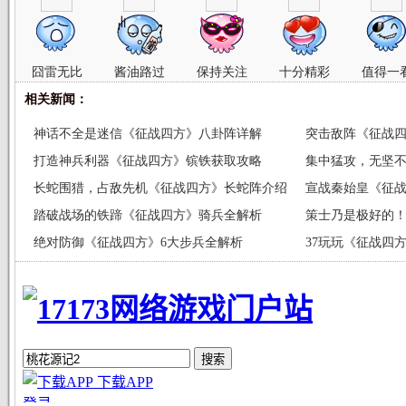
囧雷无比
酱油路过
保持关注
十分精彩
值得一
相关新闻：
神话不全是迷信《征战四方》八卦阵详解
突击敌阵《征战
打造神兵利器《征战四方》镔铁获取攻略
集中猛攻，无坚
长蛇围猎，占敌先机《征战四方》长蛇阵介绍
宣战秦始皇《征战
踏破战场的铁蹄《征战四方》骑兵全解析
策士乃是极好的
绝对防御《征战四方》6大步兵全解析
37玩玩《征战四