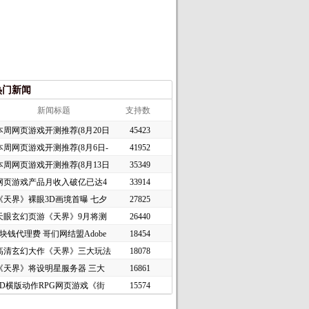
热门新闻
新闻标题
支持数
本周网页游戏开测推荐(8月20日
45423
本周网页游戏开测推荐(8月6日-
41952
本周网页游戏开测推荐(8月13日
35349
网页游戏产品月收入破亿已达4
33914
《天界》裸眼3D画境首曝 七夕
27825
天眼玄幻页游《天界》9月将测
26440
1块钱代理费 哥们网结盟Adobe
18454
高清玄幻大作《天界》三大玩法
18078
《天界》将设明星服务器 三大
16861
2D横版动作RPG网页游戏《街
15574
头