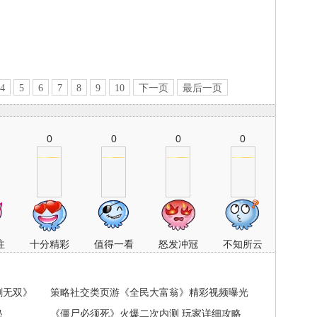
4
5
6
7
8
9
10
下一页
最后一页
0
0
0
0
注
十分精彩
值得一看
怒发冲冠
不知所云
剑无双》
策略社交类页游《全民大富翁》精彩视频曝光
秘
《僵尸必须死》火爆二次内测 玩家详细攻略