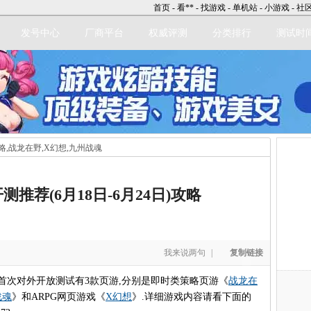
首页
-
看**
-
找游戏
-
单机站
-
小游戏
-
社
发号中心
厂商平台
权威评测
分类排行
测试时
攻略,战龙在野,X幻想,九州战魂
立即注册
推荐(6月18日-6月24日)攻略
我来说两句
|
复制链接
中首次对外开放测试有3款页游,分别是即时类策略页游《
战龙在
战魂
》和ARPG网页游戏《
X幻想
》.详细游戏内容请看下面的