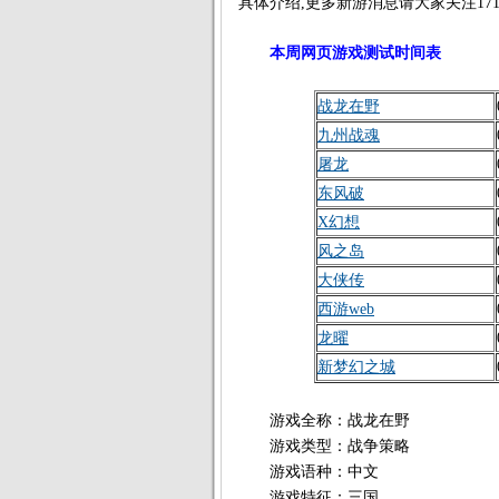
具体介绍,更多新游消息请大家关注1717
本周网页游戏测试时间表
战龙在野
九州战魂
屠龙
东风破
X幻想
风之岛
大侠传
西游web
龙曜
新梦幻之城
游戏全称：战龙在野
游戏类型：战争策略
游戏语种：中文
游戏特征：三国