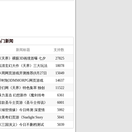
热门新闻
新闻标题
支持数
《天界》裸眼3D画境首曝 七夕
27825
高清玄幻大作《天界》三大玩法
18078
本周网页游戏开测推荐(8月27日
15049
即时制3DMMORPG网页游戏
14637
《谜境
哥们网《天界》特色集萃 独创
11522
暴力直击 幻想新作《魔剑传奇
6361
首款圣斗士页游《圣斗士传说》
6001
《倾世情缘》今日终测 深度情
5992
美奇幻页游《Starlight Story
5041
《三国演义》今日不删档测试
5039