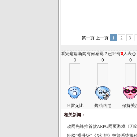
第一页
上一页
1
2
3
看完这篇新闻有何感觉？已经有
0
人表态
0
0
0
囧雷无比
酱油路过
保持关
相关新闻：
动网先锋推首款ARPG网页游戏《刀
轻松“裸升级”《X幻想》技能系统揭