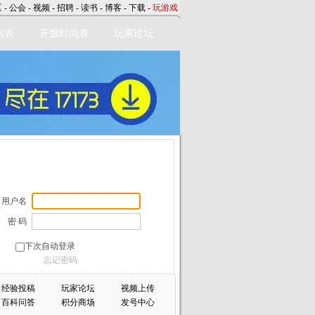
区
-
公会
-
视频
-
招聘
-
读书
-
博客
-
下载
-
玩游戏
间表
开服时间表
玩家论坛
用户名
密 码
下次自动登录
忘记密码
经验投稿
玩家论坛
视频上传
百科问答
积分商场
发号中心