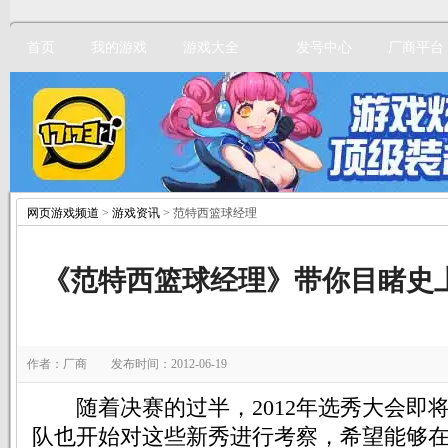
首页
我的游戏
游戏大全
发号中心
厂商平台
网页游戏频道
>
游戏资讯
> 范特西篮球经理
立即注册
《范特西篮球经理》带你目睹史
作者：厂商 发布时间：2012-06-19
随着决赛的过半，2012年选秀大会即将
队也开始对这些新秀进行考察，希望能够