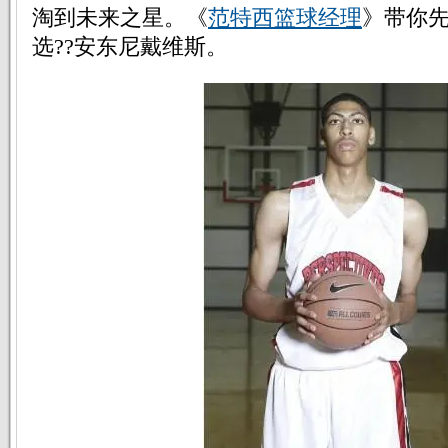
淘到未来之星。《
范特西篮球经理
》带你
选??安东尼戴维斯。