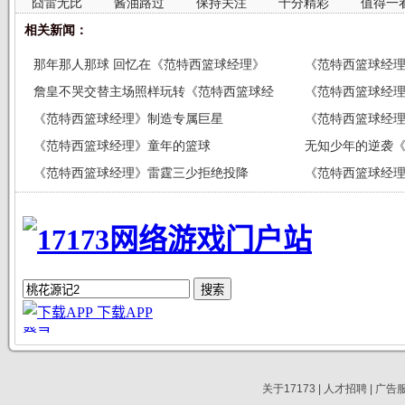
囧雷无比
酱油路过
保持关注
十分精彩
值得一
相关新闻：
那年那人那球 回忆在《范特西篮球经理》
《范特西篮球经
詹皇不哭交替主场照样玩转《范特西篮球经
《范特西篮球经理
理》
《范特西篮球经理》制造专属巨星
《范特西篮球经理
《范特西篮球经理》童年的篮球
无知少年的逆袭
《范特西篮球经理》雷霆三少拒绝投降
《范特西篮球经理
关于17173
|
人才招聘
|
广告