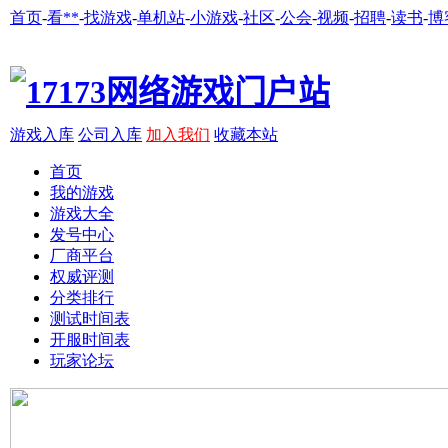
首页
-
看**
-
找游戏
-
单机站
-
小游戏
-
社区
-
公会
-
视频
-
招聘
-
读书
-
博
游戏入库
公司入库
加入我们
收藏本站
首页
我的游戏
游戏大全
发号中心
厂商平台
权威评测
分类排行
测试时间表
开服时间表
玩家论坛