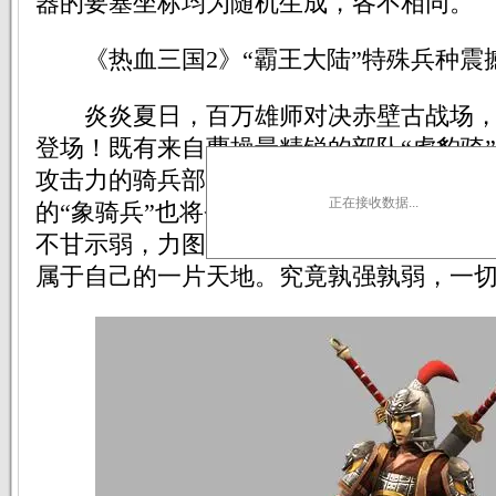
器的要塞坐标均为随机生成，各不相同。
《热血三国2》“霸王大陆”特殊兵种震
炎炎夏日，百万雄师对决赤壁古战场，
登场！既有来自曹操最精锐的部队“虎豹骑
攻击力的骑兵部队“西凉铁骑”，甚至连蜀
正在接收数据...
的“象骑兵”也将登场，白马义从、藤甲兵
不甘示弱，力图在乐都网《热血三国2》新版
属于自己的一片天地。究竟孰强孰弱，一