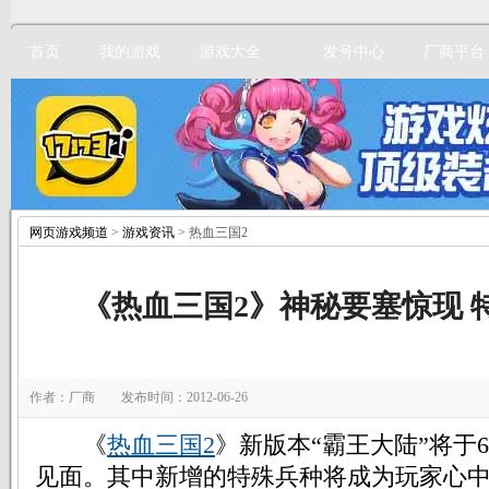
首页
我的游戏
游戏大全
发号中心
厂商平台
网页游戏频道
>
游戏资讯
> 热血三国2
立即注册
《热血三国2》神秘要塞惊现 
作者：厂商 发布时间：2012-06-26
《
热血三国2
》新版本“霸王大陆”将于
见面。其中新增的特殊兵种将成为玩家心