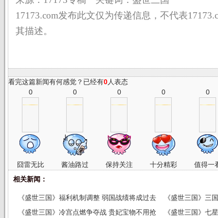
17173.com发布此文仅为传递信息，不代表17173
其描述。
看完这篇新闻有何感觉？已经有
0
人表态
0
0
0
0
0
囧雷无比
酱油路过
保持关注
十分精彩
值得一
相关新闻：
《盛世三国》福利机制调整 弱国战绩将成过去
《盛世三国》三国
《盛世三国》冷宫点燃争夺战 贵妃宝物不用抢
《盛世三国》七星