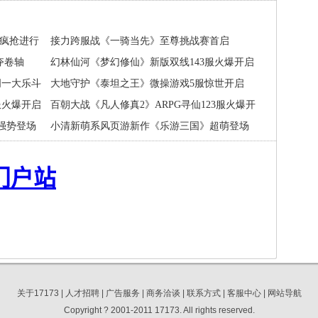
包疯抢进行
接力跨服战《一骑当先》至尊挑战赛首启
夺卷轴
幻林仙河《梦幻修仙》新版双线143服火爆开启
周一大乐斗
大地守护《泰坦之王》微操游戏5服惊世开启
服火爆开启
百朝大战《凡人修真2》ARPG寻仙123服火爆开
强势登场
放
小清新萌系风页游新作《乐游三国》超萌登场
关于17173
|
人才招聘
|
广告服务
|
商务洽谈
|
联系方式
|
客服中心
|
网站导航
Copyright ? 2001-2011 17173. All rights reserved.