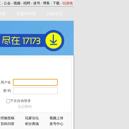
区
-
公会
-
视频
-
招聘
-
读书
-
博客
-
下载
-
玩游戏
间表
开服时间表
玩家论坛
用户名
密 码
下次自动登录
忘记密码
经验投稿
玩家论坛
视频上传
百科问答
积分商场
发号中心