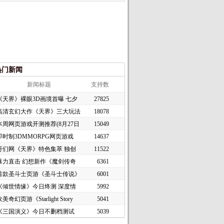
热门新闻
新闻标题
支持数
《天界》裸眼3D画境首曝 七夕
27825
高清玄幻大作《天界》三大玩法
18078
本周网页游戏开测推荐(8月27日
15049
即时制3DMMORPG网页游戏
14637
《谜境
哥们网《天界》特色集萃 独创
11522
暴力直击 幻想新作《魔剑传奇
6361
首款圣斗士页游《圣斗士传说》
6001
《倾世情缘》今日终测 深度情
5992
美奇幻页游《Starlight Story
5041
《三国演义》今日不删档测试
5039