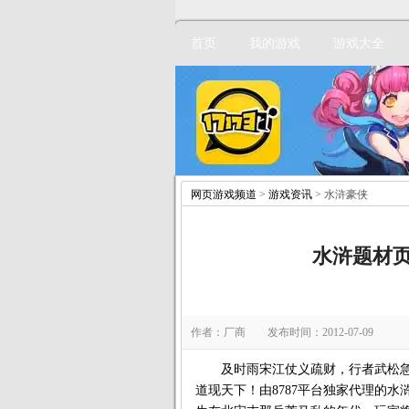
首页
我的游戏
游戏大全
网页游戏频道
>
游戏资讯
> 水浒豪侠
水浒题材
作者：厂商 发布时间：2012-07-09
及时雨宋江仗义疏财，行者武松急侠
道现天下！由8787平台独家代理的水