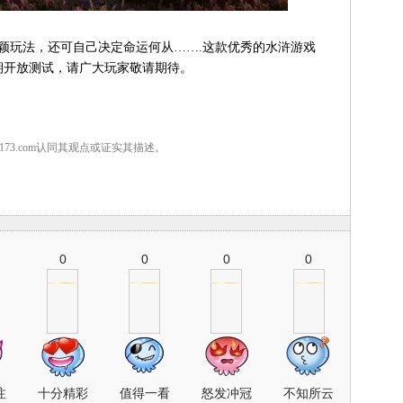
颖玩法，还可自己决定命运何从…….这款优秀的水浒游戏
近期开放测试，请广大玩家敬请期待。
7173.com认同其观点或证实其描述。
0
0
0
0
注
十分精彩
值得一看
怒发冲冠
不知所云