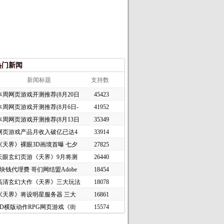
热门新闻
新闻标题
支持数
本周网页游戏开测推荐(8月20日
45423
本周网页游戏开测推荐(8月6日-
41952
本周网页游戏开测推荐(8月13日
35349
网页游戏产品月收入破亿已达4
33914
《天界》裸眼3D画境首曝 七夕
27825
天眼玄幻页游《天界》9月将测
26440
1块钱代理费 哥们网结盟Adobe
18454
高清玄幻大作《天界》三大玩法
18078
《天界》将设明星服务器 三大
16861
2D横版动作RPG网页游戏《街
15574
头