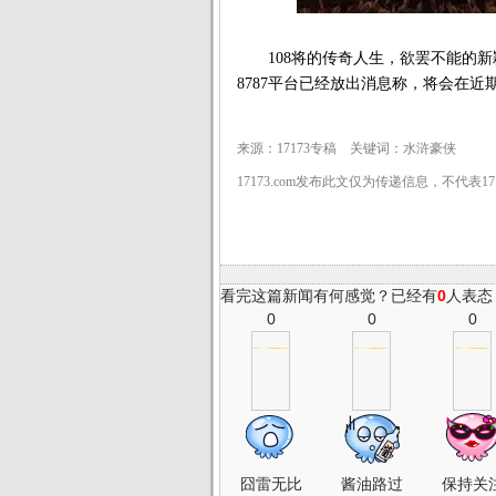
108将的传奇人生，欲罢不能的新
8787平台已经放出消息称，将会在
来源：17173专稿 关键词：水浒豪侠
17173.com发布此文仅为传递信息，不代表1
看完这篇新闻有何感觉？已经有
0
人表态
0
0
0
囧雷无比
酱油路过
保持关