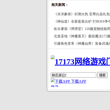
相关新闻：
《水浒豪侠》封测火热 至尊白晶礼
时
《神仙道》全新套装出炉 打BOSS争
欢乐暑假《弹弹堂》126服宠物技能
北道圣地《神魔遮天》最炫魔法172
引爆角色变革《神魔仙界》装备武魂