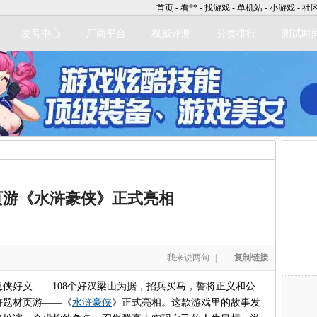
首页
-
看**
-
找游戏
-
单机站
-
小游戏
-
社
发号中心
厂商平台
权威评测
分类排行
测试时
立即注册
页游《水浒豪侠》正式亮相
我来说两句
|
复制链接
好义……108个好汉梁山为据，招兵买马，誓将正义和公
浒题材页游——《
水浒豪侠
》正式亮相。这款游戏里的故事发