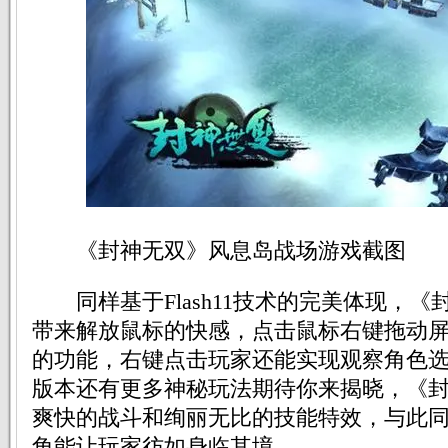
《封神无双》风息岛战场游戏截图
同样基于Flash11技术的完美体现，《
带来解放鼠标的快感，点击鼠标右键拖动
的功能，右键点击玩家还能实现观察角色
版本还有更多神秘玩法期待你来揭晓，《
爽快的战斗和绚丽无比的技能特效，与此同
角能让玩家彷如身临其境。