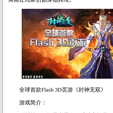
全球首款Flash 3D页游《封神无双》
游戏简介：