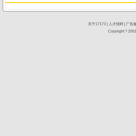
关于17173
|
人才招聘
|
广告
Copyright ? 2001