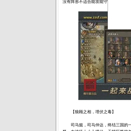
没有阵形不适合能攻能守的常胜将军
【狼顾之相，埋伏之毒】
司马懿，司马仲达，终结三国的一