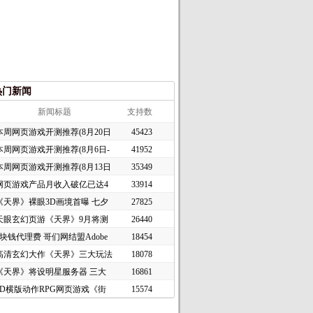
热门新闻
新闻标题
支持数
本周网页游戏开测推荐(8月20日
45423
本周网页游戏开测推荐(8月6日-
41952
本周网页游戏开测推荐(8月13日
35349
网页游戏产品月收入破亿已达4
33914
《天界》裸眼3D画境首曝 七夕
27825
天眼玄幻页游《天界》9月将测
26440
1块钱代理费 哥们网结盟Adobe
18454
高清玄幻大作《天界》三大玩法
18078
《天界》将设明星服务器 三大
16861
2D横版动作RPG网页游戏《街
15574
头