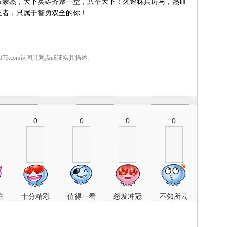
豪杰，天下英雄齐聚一堂，共举天下！火速秣兵厉马，热血
王者，只属于智勇双全的你！
7173.com认同其观点或证实其描述。
0
0
0
0
注
十分精彩
值得一看
怒发冲冠
不知所云