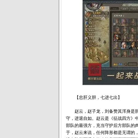
【忠肝义胆，七进七出】
赵云，赵子龙，刘备赞其浑身是胆
守，进退自如。赵云是《征战四方》
部队的最强方，充当守护后方部队的
于，赵云来说，任何阵形都是无谓的