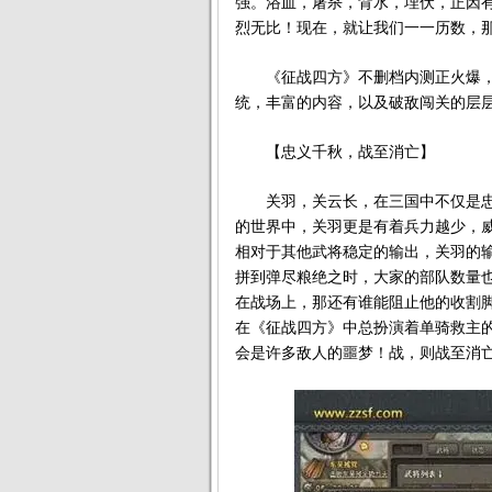
强。浴血，屠杀，背水，埋伏，正因
烈无比！现在，就让我们一一历数，
《征战四方》不删档内测正火爆，内
统，丰富的内容，以及破敌闯关的层
【忠义千秋，战至消亡】
关羽，关云长，在三国中不仅是忠
的世界中，关羽更是有着兵力越少，
相对于其他武将稳定的输出，关羽的
拼到弹尽粮绝之时，大家的部队数量
在战场上，那还有谁能阻止他的收割
在《征战四方》中总扮演着单骑救主
会是许多敌人的噩梦！战，则战至消