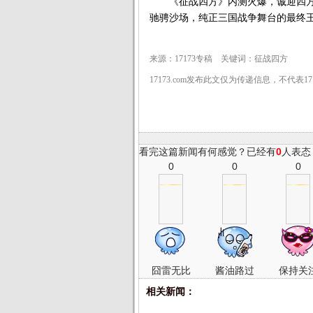
《征战四方》内测火爆，诚迎四方
驰骋沙场，纯正三国战争舞台的最终
来源：17173专稿 关键词：征战四方
17173.com发布此文仅为传递信息，不代表1
看完这篇新闻有何感觉？已经有
0
人表态
0
0
0
囧雷无比
酱油路过
保持关
相关新闻：