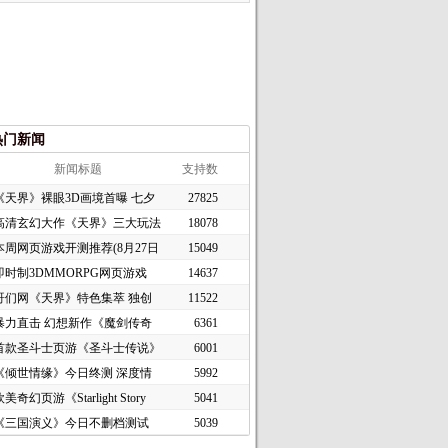
热门新闻
新闻标题
支持数
《天界》裸眼3D画境首曝 七夕
27825
高清玄幻大作《天界》三大玩法
18078
本周网页游戏开测推荐(8月27日
15049
即时制3DMMORPG网页游戏
14637
《谜境
哥们网《天界》特色集萃 独创
11522
暴力直击 幻想新作《魔剑传奇
6361
首款圣斗士页游《圣斗士传说》
6001
《倾世情缘》今日终测 深度情
5992
美奇幻页游《Starlight Story
5041
《三国演义》今日不删档测试
5039