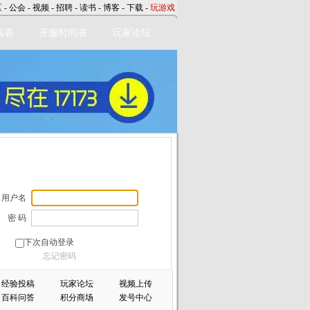
区
-
公会
-
视频
-
招聘
-
读书
-
博客
-
下载
-
玩游戏
间表
开服时间表
玩家论坛
用户名
密 码
下次自动登录
忘记密码
经验投稿
玩家论坛
视频上传
百科问答
积分商场
发号中心