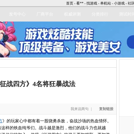
首页
-
看**
-
找游戏
-
单机站
-
小游戏
-
社
发号中心
厂商平台
权威评测
分类排行
测试时
立即注册
征战四方》4名将狂暴战法
我来说两句
|
复制链接
方
》的玩家心中都有着一股骁勇杀敌，奋战沙场的热血情怀。
着这样的铁血纯爷们。战斗越是激烈，他们的战斗力也就越