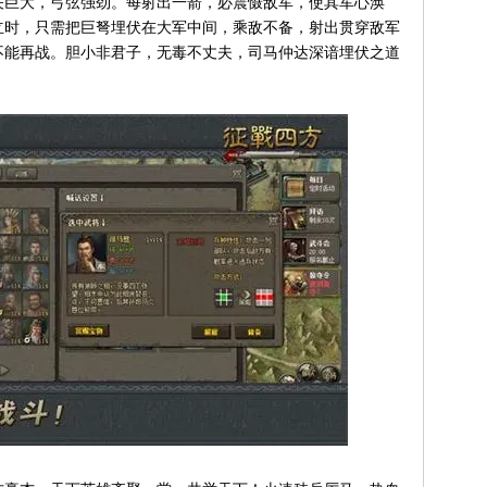
矢巨大，弓弦强劲。每射出一箭，必震慑敌军，使其军心涣
立时，只需把巨弩埋伏在大军中间，乘敌不备，射出贯穿敌军
不能再战。胆小非君子，无毒不丈夫，司马仲达深谙埋伏之道