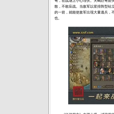
弩，在战场上小心埋伏。天蝎巨弩箭
散，不敢应战。当敌军以竖排阵型站
的一箭，就能使敌军出现大量逃兵，
也。