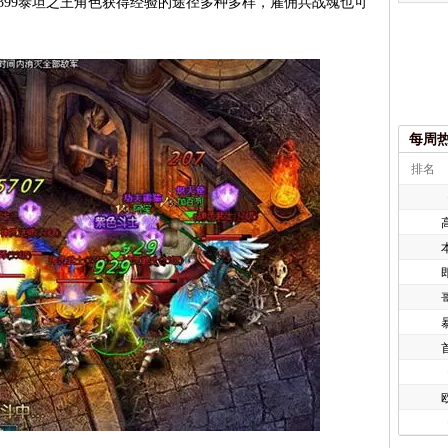
399泰坦之王角色获得经验的途径多种多样，雇佣兵战魂也可
每周
排名
欧