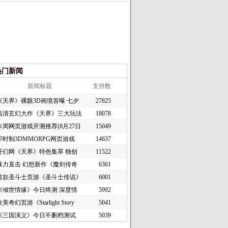
热门新闻
新闻标题
支持数
《天界》裸眼3D画境首曝 七夕
27825
高清玄幻大作《天界》三大玩法
18078
本周网页游戏开测推荐(8月27日
15049
即时制3DMMORPG网页游戏
14637
《谜境
哥们网《天界》特色集萃 独创
11522
暴力直击 幻想新作《魔剑传奇
6361
首款圣斗士页游《圣斗士传说》
6001
《倾世情缘》今日终测 深度情
5992
美奇幻页游《Starlight Story
5041
《三国演义》今日不删档测试
5039