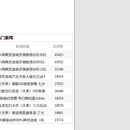
热门新闻
新闻标题
支持数
本周网页游戏开测推荐(8月20日
45423
本周网页游戏开测推荐(8月6日-
41952
本周网页游戏开测推荐(8月13日
35349
网页游戏产品月收入破亿已达4
33914
《天界》裸眼3D画境首曝 七夕
27825
天眼玄幻页游《天界》9月将测
26440
1块钱代理费 哥们网结盟Adobe
18454
高清玄幻大作《天界》三大玩法
18078
《天界》将设明星服务器 三大
16861
2D横版动作RPG网页游戏《街
15574
头