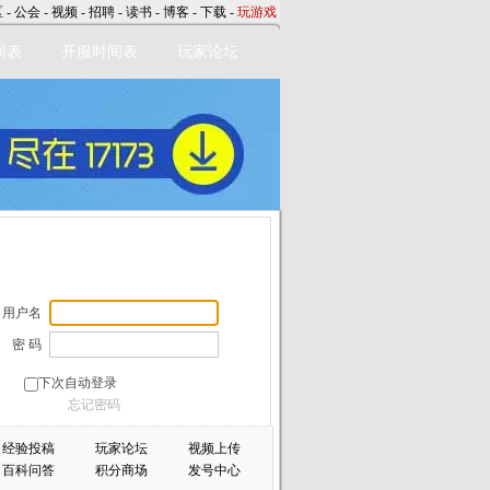
区
-
公会
-
视频
-
招聘
-
读书
-
博客
-
下载
-
玩游戏
间表
开服时间表
玩家论坛
用户名
密 码
下次自动登录
忘记密码
经验投稿
玩家论坛
视频上传
百科问答
积分商场
发号中心