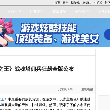
首页
-
看**
-
找游戏
-
单机站
-
小游戏
-
社
发号中心
厂商平台
权威评测
分类排行
测试时
立即注册
之王》战魂塔佣兵狂飙全版公布
我来说两句
|
复制链接
之王
》中最重要的成长资源，在游戏中，玩家主角色可以通过
本等获得大量的经验，快速飙级。然而，玩家手下的多名雇佣