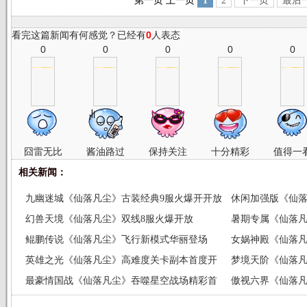
第一页
上一页
1
2
下一页
最后
看完这篇新闻有何感觉？已经有
0
人表态
0
0
0
0
0
囧雷无比
酱油路过
保持关注
十分精彩
值得一
相关新闻：
九幽迷城《仙落凡尘》古装经典9服火爆开开放
休闲加强版《仙
幻兽天境《仙落凡尘》双线8服火爆开放
暑期专属《仙落
鲲鹏传说《仙落凡尘》飞行新模式华丽登场
女娲神殿《仙落凡
英雄之光《仙落凡尘》高难度关卡副本首度开
梦境天阶《仙落凡
创
最豪情国战《仙落凡尘》吞噬星空战场精彩首
傲视六界《仙落凡
曝