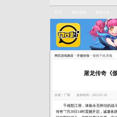
首页
我的游戏
游戏大全
网页游戏频道
>
开服快报
> 傲视千雄,新服
屠龙传奇《傲
作者：厂商 发布时间：2012-07-20
千雄怒江湖，体验永无终结的战斗！经
传奇”7月20日14时震撼开启，诚