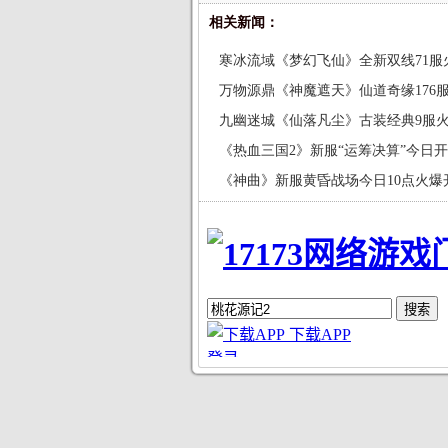
相关新闻：
寒冰流域《梦幻飞仙》全新双线71服
万物源鼎《神魔遮天》仙道奇缘176
九幽迷城《仙落凡尘》古装经典9服
《热血三国2》新服“运筹决算”今日
《神曲》新服黄昏战场今日10点火爆