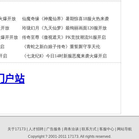
火爆开放
仙魔奇缘《神魔仙界》暑期惊喜18服火热来袭
服开放
玲珑幻月《九天仙梦》最绚丽画面120服开放
火爆开开放
传奇至尊《傲视遮天》PK竞技潮流91服开启
开启
《青蛇之新白娘子传奇》重誓厮守享天伦
开启
《七龙纪Ⅱ》今日14时新服恶魔来袭火爆开启
关于17173
|
人才招聘
|
广告服务
|
商务洽谈
|
联系方式
|
客服中心
|
网站导航
Copyright ? 2001-2011 17173. All rights reserved.