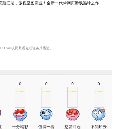
怒踏江湖，傲视皇图霸业！全新一代pk网页游戏巅峰之作，
7173.com认同其观点或证实其描述。
0
0
0
0
注
十分精彩
值得一看
怒发冲冠
不知所云