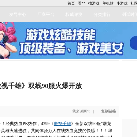
首页
-
看**
-
找游戏
-
单机站
-
小游戏
-
社
发号中心
厂商平台
权威评测
分类排行
测试时
立即注册
视千雄》双线90服火爆开放
我来说两句
|
复制链接
典热血PK热作，4399《
傲视千雄
》全新双线90服“屠龙
邀各路英雄火速进驻，共同体验万人在线热血竞技的快感！！！华