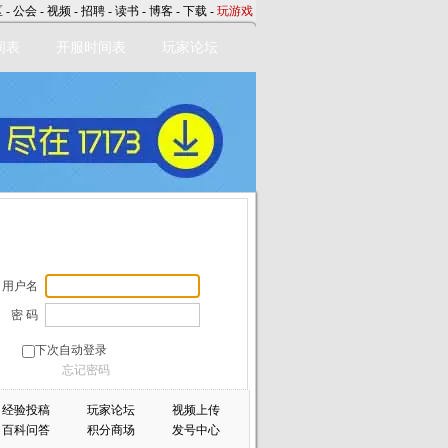
区
-
公会
-
视频
-
招聘
-
读书
-
博客
-
下载
-
玩游戏
间表
开服时间表
玩家论坛
用户名
密 码
下次自动登录
忘记密码
经验投稿
玩家论坛
视频上传
百科问答
积分商场
发号中心