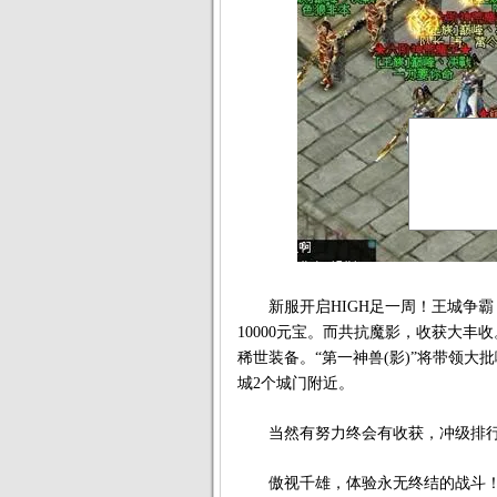
新服开启HIGH足一周！王城争霸
10000元宝。而共抗魔影，收获大丰
稀世装备。“第一神兽(影)”将带领
城2个城门附近。
当然有努力终会有收获，冲级排行
傲视千雄，体验永无终结的战斗！4