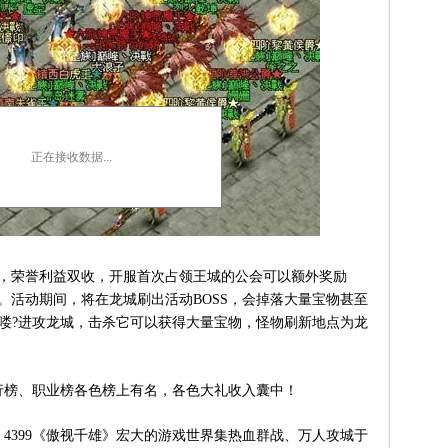
正在接收数据...
，荣誉利益双收，开服首次占领王城的公会可以额外奖励
收。活动期间，将在龙城刷出活动BOSS，会掉落大量宝物甚至
大批喽?进攻龙城，击杀它可以获得大量宝物，怪物刷新地点为龙
榜、职业榜各色榜上有名，各色大礼收入囊中！
399《傲视千雄》宏大的游戏世界集热血群战、万人攻城于