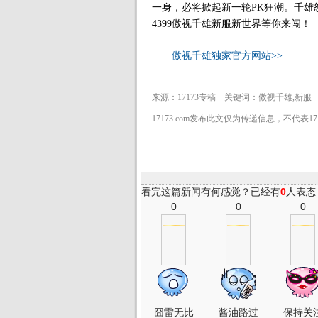
一身，必将掀起新一轮PK狂潮。千雄
4399傲视千雄新服新世界等你来闯！
傲视千雄独家官方网站>>
来源：17173专稿 关键词：傲视千雄,新服
17173.com发布此文仅为传递信息，不代表1
看完这篇新闻有何感觉？已经有
0
人表态
0
0
0
囧雷无比
酱油路过
保持关