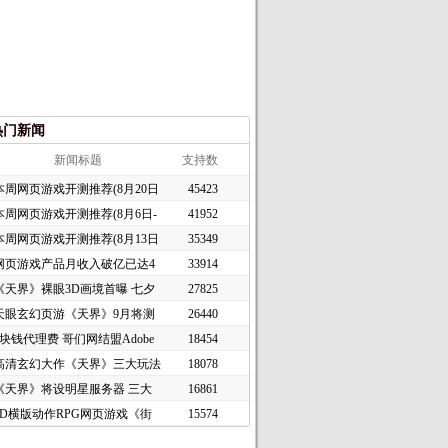
热门新闻
新闻标题
支持数
本周网页游戏开测推荐(8月20日
45423
本周网页游戏开测推荐(8月6日-
41952
本周网页游戏开测推荐(8月13日
35349
网页游戏产品月收入破亿已达4
33914
《天界》裸眼3D画境首曝 七夕
27825
天眼玄幻页游《天界》9月将测
26440
1块钱代理费 哥们网结盟Adobe
18454
高清玄幻大作《天界》三大玩法
18078
《天界》将设明星服务器 三大
16861
2D横版动作RPG网页游戏《街
15574
头