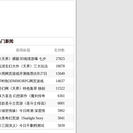
热门新闻
新闻标题
支持数
《天界》裸眼3D画境首曝 七夕
27825
高清玄幻大作《天界》三大玩法
18078
本周网页游戏开测推荐(8月27日
15049
即时制3DMMORPG网页游戏
14637
《谜境
哥们网《天界》特色集萃 独创
11522
暴力直击 幻想新作《魔剑传奇
6361
首款圣斗士页游《圣斗士传说》
6001
《倾世情缘》今日终测 深度情
5992
美奇幻页游《Starlight Story
5041
《三国演义》今日不删档测试
5039