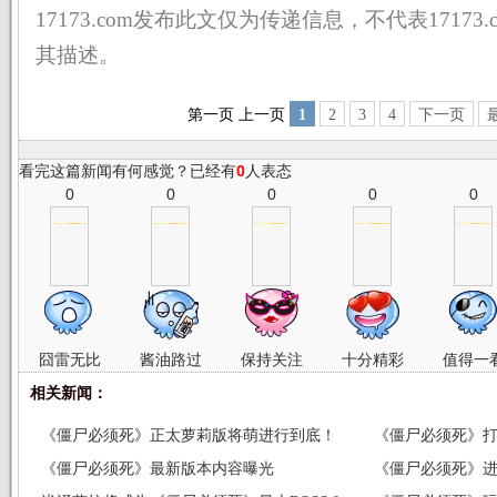
17173.com发布此文仅为传递信息，不代表17173
其描述。
第一页
上一页
1
2
3
4
下一页
看完这篇新闻有何感觉？已经有
0
人表态
0
0
0
0
0
囧雷无比
酱油路过
保持关注
十分精彩
值得一
相关新闻：
《僵尸必须死》正太萝莉版将萌进行到底！
《僵尸必须死》
《僵尸必须死》最新版本内容曝光
《僵尸必须死》进