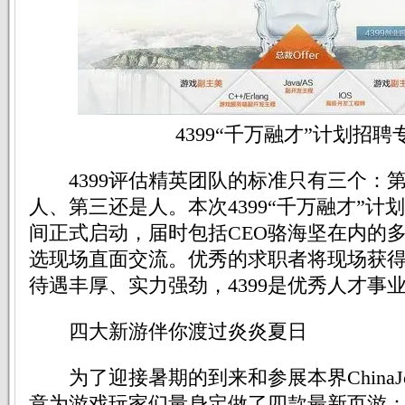
4399“千万融才”计划招聘
4399评估精英团队的标准只有三个：
人、第三还是人。本次4399“千万融才”计划将
间正式启动，届时包括CEO骆海坚在内的
选现场直面交流。优秀的求职者将现场获得百
待遇丰厚、实力强劲，4399是优秀人才事
四大新游伴你渡过炎炎夏日
为了迎接暑期的到来和参展本界ChinaJo
意为游戏玩家们量身定做了四款最新页游