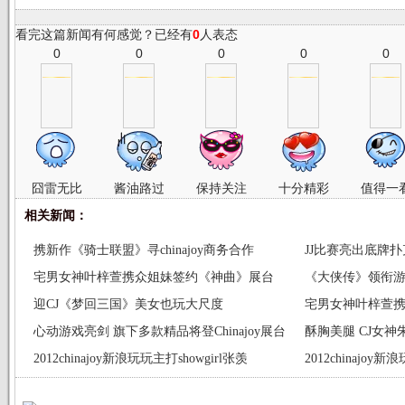
看完这篇新闻有何感觉？已经有
0
人表态
0
0
0
0
0
囧雷无比
酱油路过
保持关注
十分精彩
值得一
相关新闻：
携新作《骑士联盟》寻chinajoy商务合作
JJ比赛亮出底牌
宅男女神叶梓萱携众姐妹签约《神曲》展台
《大侠传》领衔游族
迎CJ《梦回三国》美女也玩大尺度
宅男女神叶梓萱
心动游戏亮剑 旗下多款精品将登Chinajoy展台
酥胸美腿 CJ女
2012chinajoy新浪玩玩主打showgirl张羡
2012chinajoy