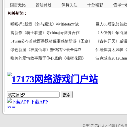
囧雷无比
酱油路过
保持关注
十分精彩
值得一
相关新闻：
啪嗒砰3新章《剑与魔法》神似dota对战
巨人85后副总首
携新作《骑士联盟》寻chinajoy商务合作
《大侠传》领衔游族
51wan公布首款西游题材催泪感情新游《圣途》
《古神开天》威猛
绿色新游《神魔仙界》赚钱路径最全爆料
仙器炼魂太风骚
唯美的爱情故事藏于你心底的《秘密花园》
波克城市2012Ch
关于17173
|
人才招聘
|
广告