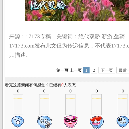
来源：17173专稿 关键词：绝代双骄,新游,坐骑
17173.com发布此文仅为传递信息，不代表17173
其描述。
第一页
上一页
1
2
下一页
最后
看完这篇新闻有何感觉？已经有
0
人表态
0
0
0
0
0