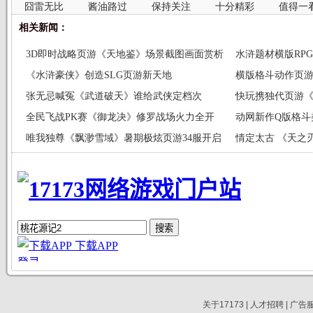
囧雷无比
酱油路过
保持关注
十分精彩
值得一
相关新闻：
3D即时战略页游《天地鉴》场景截图画面赏析
水浒题材横版RP
《水浒豪侠》创造SLG页游新天地
光
横版格斗动作页
张无忌喊冤《武道破天》谁给武侠定档次
快玩携独代页游《王者
全民飞战PK赛《御龙决》修罗战场火力全开
动网新作Q版格斗
唯我独尊《飘渺雪域》暑期极炫页游34服开启
情定太古 《天之
关于17173
|
人才招聘
|
广告