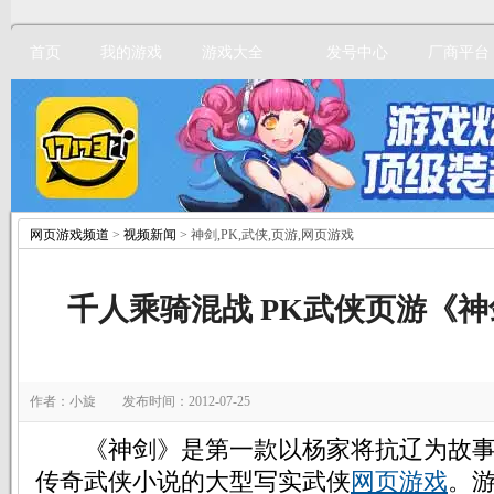
首页
我的游戏
游戏大全
发号中心
厂商平台
网页游戏频道
>
视频新闻
> 神剑,PK,武侠,页游,网页游戏
立即注册
千人乘骑混战 PK武侠页游《
作者：小旋 发布时间：2012-07-25
《神剑》是第一款以杨家将抗辽为故事
传奇武侠小说的大型写实武侠
网页游戏
。