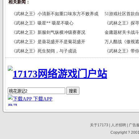
相关新闻：
《武林之王》小清新不如重口味东方不败养成
51游戏社区首款
记
《武林之王》吸星** 吸星不吸心
献
《武林之王》探寻
《武林之王》新服剑气纵横冲级赛赛况
金庸题材关卡战
《武林之王》是葵花盛开不是菊花盛开
光
万人酣战《傲视
《武林之王》死生契阔，与子成说
发
《武林之王》带
的妞
关于17173
|
人才招聘
|
广告
Copyright ? 2001