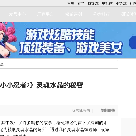
首页
-
看**
-
找游戏
-
单机站
-
小游戏
-
社
发号中心
厂商平台
权威评测
分类排行
测试时
水晶
立即注册
小小忍者2》灵魂水晶的秘密
我来说两句
|
复制链接
其中发生了许多精彩的故事，给死神迷们留下了深刻的印
定为获取灵魂水晶的场所，通过几位灵魂水晶铸造师，玩家