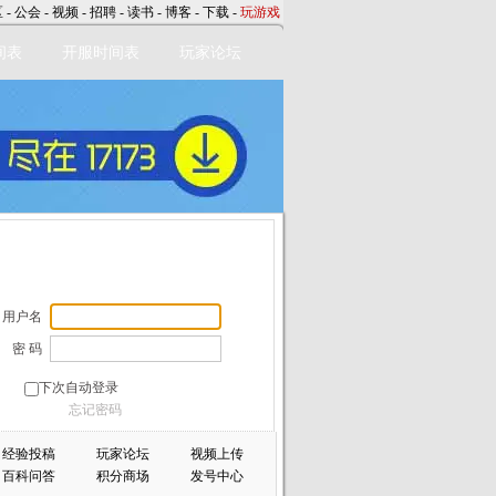
区
-
公会
-
视频
-
招聘
-
读书
-
博客
-
下载
-
玩游戏
间表
开服时间表
玩家论坛
用户名
密 码
下次自动登录
忘记密码
经验投稿
玩家论坛
视频上传
百科问答
积分商场
发号中心