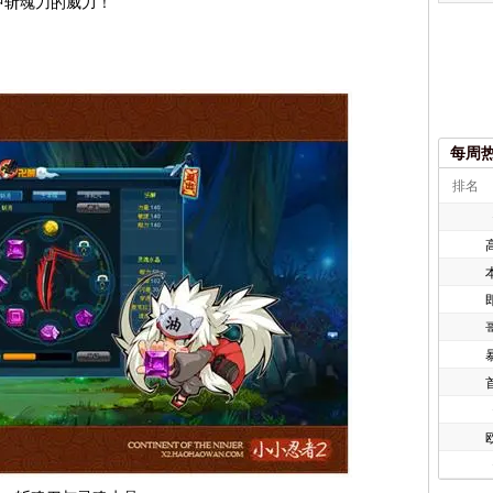
中斩魂刀的威力！
每周
排名
欧