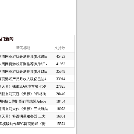
热门新闻
新闻标题
支持数
本周网页游戏开测推荐(8月20日
45423
本周网页游戏开测推荐(8月6日-
41952
本周网页游戏开测推荐(8月13日
35349
网页游戏产品月收入破亿已达4
33914
《天界》裸眼3D画境首曝 七夕
27825
天眼玄幻页游《天界》9月将测
26440
1块钱代理费 哥们网结盟Adobe
18454
高清玄幻大作《天界》三大玩法
18078
《天界》将设明星服务器 三大
16861
2D横版动作RPG网页游戏《街
15574
头