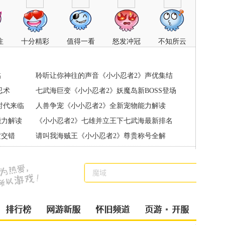
注
十分精彩
值得一看
怒发冲冠
不知所云
临
聆听让你神往的声音《小小忍者2》声优集结
忍术
七武海巨变《小小忍者2》妖魔岛新BOSS登场
时代来临
人兽争宠《小小忍者2》全新宠物能力解读
能力解读
《小小忍者2》七雄并立王下七武海最新排名
横交错
请叫我海贼王《小小忍者2》尊贵称号全解