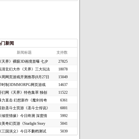
热门新闻
新闻标题
支持数
《天界》裸眼3D画境首曝 七夕
27825
高清玄幻大作《天界》三大玩法
18078
本周网页游戏开测推荐(8月27日
15049
即时制3DMMORPG网页游戏
14637
《谜境
哥们网《天界》特色集萃 独创
11522
暴力直击 幻想新作《魔剑传奇
6361
首款圣斗士页游《圣斗士传说》
6001
《倾世情缘》今日终测 深度情
5992
美奇幻页游《Starlight Story
5041
《三国演义》今日不删档测试
5039