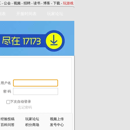
区
-
公会
-
视频
-
招聘
-
读书
-
博客
-
下载
-
玩游戏
间表
开服时间表
玩家论坛
用户名
密 码
下次自动登录
忘记密码
经验投稿
玩家论坛
视频上传
百科问答
积分商场
发号中心