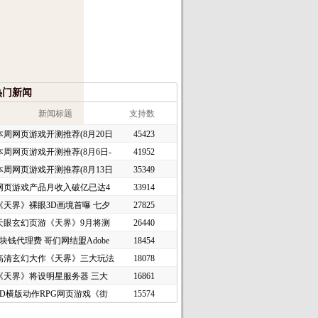
热门新闻
新闻标题
支持数
本周网页游戏开测推荐(8月20日
45423
本周网页游戏开测推荐(8月6日-
41952
本周网页游戏开测推荐(8月13日
35349
网页游戏产品月收入破亿已达4
33914
《天界》裸眼3D画境首曝 七夕
27825
天眼玄幻页游《天界》9月将测
26440
1块钱代理费 哥们网结盟Adobe
18454
高清玄幻大作《天界》三大玩法
18078
《天界》将设明星服务器 三大
16861
2D横版动作RPG网页游戏《街
15574
头