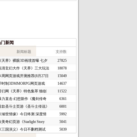
热门新闻
新闻标题
支持数
《天界》裸眼3D画境首曝 七夕
27825
高清玄幻大作《天界》三大玩法
18078
本周网页游戏开测推荐(8月27日
15049
即时制3DMMORPG网页游戏
14637
《谜境
哥们网《天界》特色集萃 独创
11522
暴力直击 幻想新作《魔剑传奇
6361
首款圣斗士页游《圣斗士传说》
6001
《倾世情缘》今日终测 深度情
5992
美奇幻页游《Starlight Story
5041
《三国演义》今日不删档测试
5039