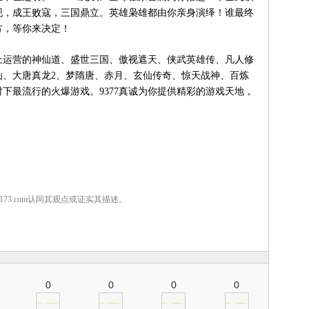
现，成王败寇，三国鼎立。英雄枭雄都由你亲身演绎！谁最终
方，等你来决定！
上运营的神仙道、盛世三国、傲视遮天、侠武英雄传、凡人修
仙、大唐真龙2、梦隋唐、赤月、玄仙传奇、惊天战神、百炼
下最流行的火爆游戏。9377真诚为你提供精彩的游戏天地，
7173.com认同其观点或证实其描述。
0
0
0
0