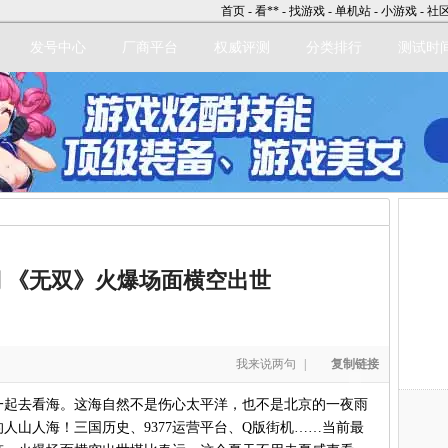
首页
-
看**
-
找游戏
-
单机站
-
小游戏
-
社
发号中心
厂商平台
权威评测
分类排行
测试时
立即注册
 《无双》火爆场面横空出世
我来说两句
|
复制链接
起去看海。这海自然不是伤心太平洋，也不是北京的一夜雨
的人山人海！三国历史、9377运营平台、Q版街机……当前最