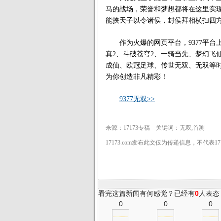
马的战场，荣誉和梦想都将在这里实
能挟天子以令诸侯，封侯拜相横扫四
作为火爆的网页平台，9377平台
真2、斗破苍穹2、一骑当先、梦幻飞
成仙、欧冠足球、传世无双、无双等时
为你创造非凡精彩！
9377无双>>
来源：17173专稿 关键词：无双,首测
17173.com发布此文仅为传递信息，不代表1
看完这篇新闻有何感觉？已经有
0
人表态
0
0
0