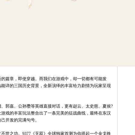
的篇章，即使穿越。而我们在游戏中，却一切都有可能发
耳熟能详的三国历史背景，全新演绎的丰富给力剧情为玩家呈现
郭嘉、公孙瓒等英雄直接对话，更有赵云、太史慈、夏侯?
让游戏的丰富玩法整合出了一条完美的征战曲线，最终在东汉
自己开发的完满句号。
世之功。9377《无双》全球独家首测为你搭起一个金戈铁