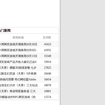
热门新闻
新闻标题
支持数
本周网页游戏开测推荐(8月20日
45423
本周网页游戏开测推荐(8月6日-
41952
本周网页游戏开测推荐(8月13日
35349
网页游戏产品月收入破亿已达4
33914
《天界》裸眼3D画境首曝 七夕
27825
天眼玄幻页游《天界》9月将测
26440
1块钱代理费 哥们网结盟Adobe
18454
高清玄幻大作《天界》三大玩法
18078
《天界》将设明星服务器 三大
16861
2D横版动作RPG网页游戏《街
15574
头