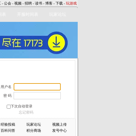
区
-
公会
-
视频
-
招聘
-
读书
-
博客
-
下载
-
玩游戏
间表
开服时间表
玩家论坛
用户名
密 码
下次自动登录
忘记密码
经验投稿
玩家论坛
视频上传
百科问答
积分商场
发号中心