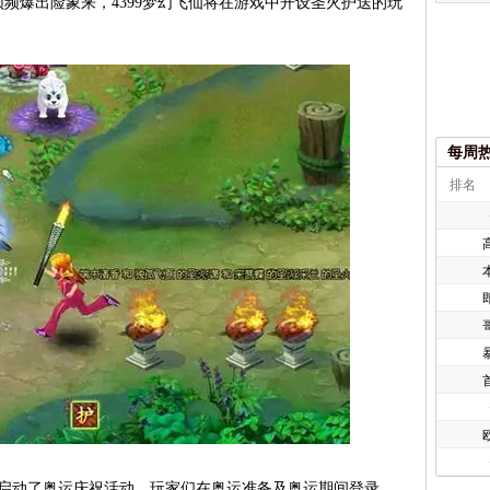
频爆出险象来，4399梦幻飞仙将在游戏中开设圣火护送的玩
每周
排名
欧
启动了奥运庆祝活动，玩家们在奥运准备及奥运期间登录，