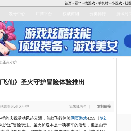
首页
-
看**
-
找游戏
-
单机站
-
小游戏
-
社
发号中心
厂商平台
权威评测
分类排行
测试时
运,圣火守护
立即注册
幻飞仙》圣火守护冒险体验推出
,伦敦奥运,圣火守护
我来说两句
|
复制链接
样的庆祝活动风起云涌，首款飞行体验
网页游戏
4399《
梦幻
火护送”冒险玩法。圣火护送本是一项和平的活动，但是由于