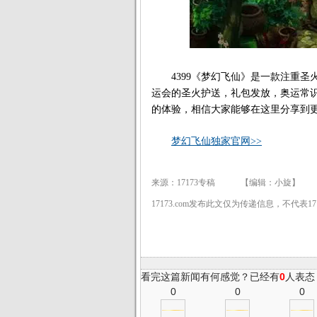
4399《梦幻飞仙》是一款注重圣
运会的圣火护送，礼包发放，奥运常
的体验，相信大家能够在这里分享到
梦幻飞仙独家官网>>
来源：17173专稿 【编辑：小旋】
17173.com发布此文仅为传递信息，不代表1
看完这篇新闻有何感觉？已经有
0
人表态
0
0
0