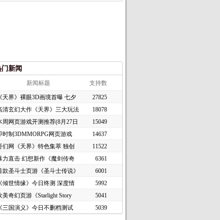
热门新闻
新闻标题
支持数
《天界》裸眼3D画境首曝 七夕
27825
高清玄幻大作《天界》三大玩法
18078
本周网页游戏开测推荐(8月27日
15049
即时制3DMMORPG网页游戏
14637
《谜境
哥们网《天界》特色集萃 独创
11522
暴力直击 幻想新作《魔剑传奇
6361
首款圣斗士页游《圣斗士传说》
6001
《倾世情缘》今日终测 深度情
5992
美奇幻页游《Starlight Story
5041
《三国演义》今日不删档测试
5039