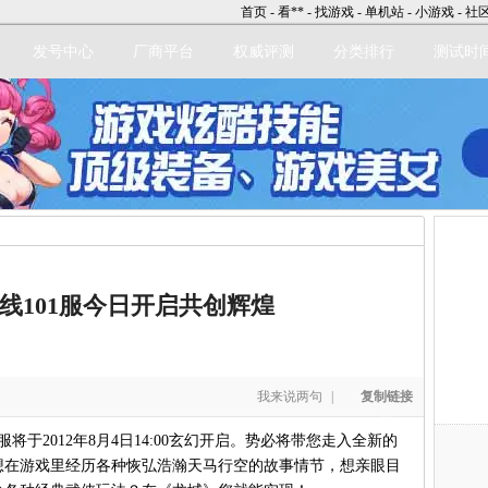
首页
-
看**
-
找游戏
-
单机站
-
小游戏
-
社
发号中心
厂商平台
权威评测
分类排行
测试时
立即注册
线101服今日开启共创辉煌
我来说两句
|
复制链接
服将于2012年8月4日14:00玄幻开启。势必将带您走入全新的
想在游戏里经历各种恢弘浩瀚天马行空的故事情节，想亲眼目