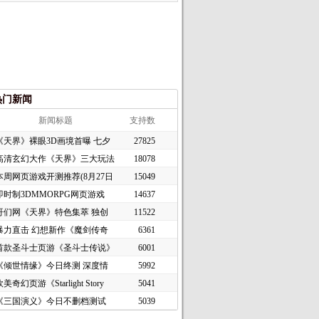
热门新闻
新闻标题
支持数
《天界》裸眼3D画境首曝 七夕
27825
高清玄幻大作《天界》三大玩法
18078
本周网页游戏开测推荐(8月27日
15049
即时制3DMMORPG网页游戏
14637
《谜境
哥们网《天界》特色集萃 独创
11522
暴力直击 幻想新作《魔剑传奇
6361
首款圣斗士页游《圣斗士传说》
6001
《倾世情缘》今日终测 深度情
5992
美奇幻页游《Starlight Story
5041
《三国演义》今日不删档测试
5039