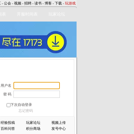
区
-
公会
-
视频
-
招聘
-
读书
-
博客
-
下载
-
玩游戏
间表
开服时间表
玩家论坛
用户名
密 码
下次自动登录
忘记密码
经验投稿
玩家论坛
视频上传
百科问答
积分商场
发号中心