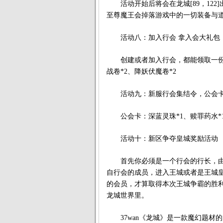
活动开始后将会在龙城[89，122
至尊魔王会掉落游戏中的一切装备与
活动八：加入行会 拿入会大礼包
创建或者加入行会，都能领取一份入会
战卷*2、降妖伏魔卷*2
活动九：新服行会集结令，公会卡
公会卡：深蓝灵珠*1、赎罪药水*1 、
活动十：新区争夺皇城奖励活动
首先你必须是一个行会的行长，由
自行会的成员，进入王城或者是王城
的会员，才算取得本次王城争霸的胜
龙城世界里。
37wan《龙城》是一款魔幻题材