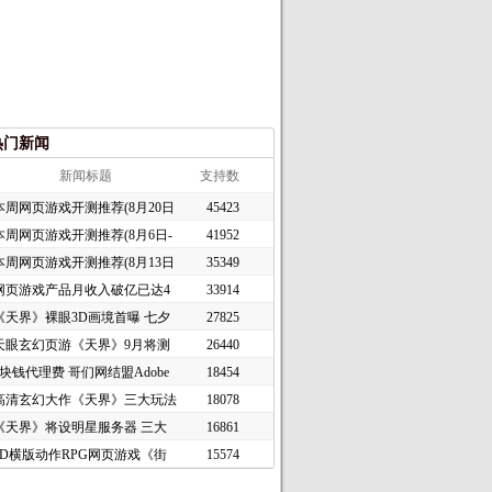
热门新闻
新闻标题
支持数
本周网页游戏开测推荐(8月20日
45423
本周网页游戏开测推荐(8月6日-
41952
本周网页游戏开测推荐(8月13日
35349
网页游戏产品月收入破亿已达4
33914
《天界》裸眼3D画境首曝 七夕
27825
天眼玄幻页游《天界》9月将测
26440
1块钱代理费 哥们网结盟Adobe
18454
高清玄幻大作《天界》三大玩法
18078
《天界》将设明星服务器 三大
16861
2D横版动作RPG网页游戏《街
15574
头