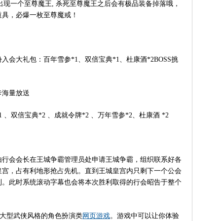
]出现一个至尊魔王, 杀死至尊魔王之后会有极品装备掉落哦，
道具，必爆一枚至尊魔戒！
大礼包：百年雪参*1、双倍宝典*1、杜康酒*2BOSS挑
海量放送
双倍宝典*2 、成就令牌*2 、万年雪参*2、杜康酒 *2
行会会长在王城争霸管理员处申请王城争霸，组织联系好各
皇宫，占有利地形抢占先机。直到王城皇宫内只剩下一个公会
利。此时系统滚动字幕也会将本次胜利取得的行会昭告于整个
的大型武侠风格的角色扮演类
网页游戏
。游戏中可以让你体验