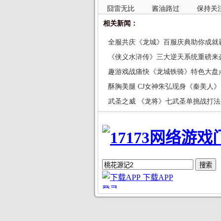
囧雷无比
酱油路过
保持关
相关新闻：
全服共庆《龙城》百服庆典助你成就
《侠义水浒传》三大逆天系统重磅来
趣游戏战痛快《龙城铁骑》特色大盘
酥胸美腿 CJ女神朱弘现身《秦美人》
武圣之威 《龙将》七武圣单挑战打法