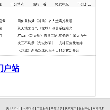
注
十分精彩
值得一看
怒发冲冠
不知所云
霸业
圆你登榜梦《神曲》名人堂震撼登场
袭
聚天地之灵气《龙城》魂器系统曝光
点
37wan《动天地》震世二测 3D物理引擎火力全
开
铁匠不坑爹《龙城铁骑》二测神匠营受追捧
《龙城》新版双线95服今日14点玄幻开启
关于17173
|
人才招聘
|
广告服务
|
商务洽谈
|
联系方式
|
客服中心
|
网站导航