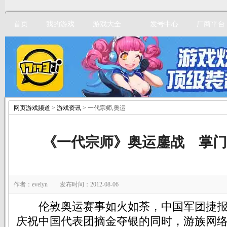
首页
我的游戏
游戏大全
发号中心
厂商平台
网页游戏频道
>
游戏资讯
> 一代宗师,奥运
立即注册
《一代宗师》奥运鏖战 掌门
作者：evelyn 发布时间：2012-08-06
伦敦奥运赛事如火如荼，中国军团捷报
庆祝中国代表团摘金夺银的同时，游族网络