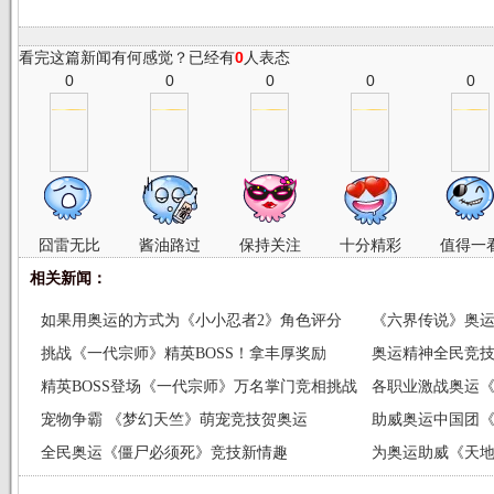
看完这篇新闻有何感觉？已经有
0
人表态
0
0
0
0
0
囧雷无比
酱油路过
保持关注
十分精彩
值得一
相关新闻：
如果用奥运的方式为《小小忍者2》角色评分
《六界传说》奥运
挑战《一代宗师》精英BOSS！拿丰厚奖励
奥运精神全民竞
精英BOSS登场《一代宗师》万名掌门竞相挑战
战
各职业激战奥运
宠物争霸 《梦幻天竺》萌宠竞技贺奥运
助威奥运中国团
全民奥运《僵尸必须死》竞技新情趣
为奥运助威《天