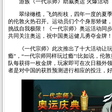
游族《一代宗师》助威奥运 火爆活动
翠绿橄榄，飞鸽衔枝，四年一度的夏季
的伦敦火热召开。运动员们个个身形矫健
挑战自我极限！《一代宗师》奥运活动同
共同关注奥运，祝中国奥运健儿勇夺金牌
《一代宗师》此次推出了十大活动让玩
瘾”，“一代宗师同样玩过瘾”!比如说，伦
队每获得一枚金牌，玩家即可在次日额外
者是对中国的获胜预测进行相应的投注，