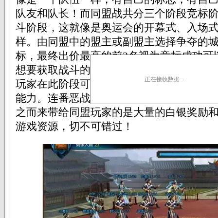
队友和队长！而同盟战共分三个阶段竞标
斗阶段，这就像是奥运会的开幕式、入场
样。由同盟中的盟主或副盟主选择争夺的
标，最终出价最高的前2名视为竞标成功可
想要获取战斗的胜利，入场阶段的战前准
正在接收数据...
玩家在此阶段可以提升所有参战人员的士
能力。连番恶战，在战斗阶段最终胜出的
之而来带给同盟玩家的是大量的白银奖励
游戏资源，切不可错过！