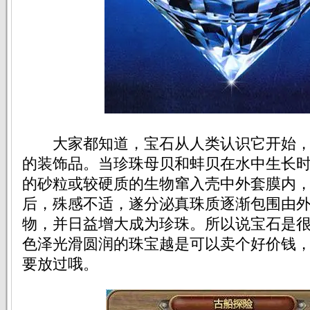
大家都知道，宝石从人类认识它开始，
的装饰品。当珍珠母贝和蚌贝在水中生长
的砂粒或较硬质的生物窜入壳中外套膜内
后，殊感不适，遂分泌真珠质逐渐包围由
物，并日益增大成为珍珠。所以说宝石是
色泽光滑圆润的珠宝越是可以卖个好价钱
要放过哦。