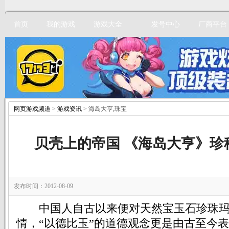
首页
我的游戏
游戏大全
发号中心
厂商平台
网页游戏频道
>
游戏资讯
> 海岛大亨,珠宝
立即注册
贝壳上的帝国 《海岛大亨》珍
发布时间：2012-08-09
中国人自古以来便对天然宝玉石珍珠玛
情，“以德比玉”的道德观念更是由古至今