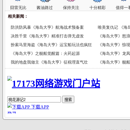
囧雷无比
酱油路过
保持关注
十分精彩
值得一
相关新闻：
防洪防风暴《海岛大亨》航海战术预备案
唯美复仇记 《海
决胜千里《海岛大亨》精准打击弹无虚发
《海岛大亨》怒浪
扮索马里海盗《海岛大亨》运宝船玩法也疯狂
《海岛大亨》惊现
《海岛大亨》之舰船觉醒篇：火药起源
《海岛大亨》龙凤
我的地盘我做主《海岛大亨》征税理直气壮
《海岛大亨》舰船