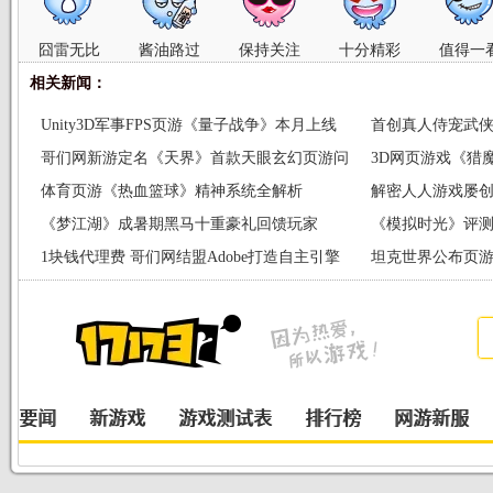
囧雷无比
酱油路过
保持关注
十分精彩
值得一
相关新闻：
Unity3D军事FPS页游《量子战争》本月上线
首创真人侍宠武
哥们网新游定名《天界》首款天眼玄幻页游问
3D网页游戏《猎
世
体育页游《热血篮球》精神系统全解析
解密人人游戏屡创
《梦江湖》成暑期黑马十重豪礼回馈玩家
DNA
《模拟时光》评测
1块钱代理费 哥们网结盟Adobe打造自主引擎
坦克世界公布页游
赏