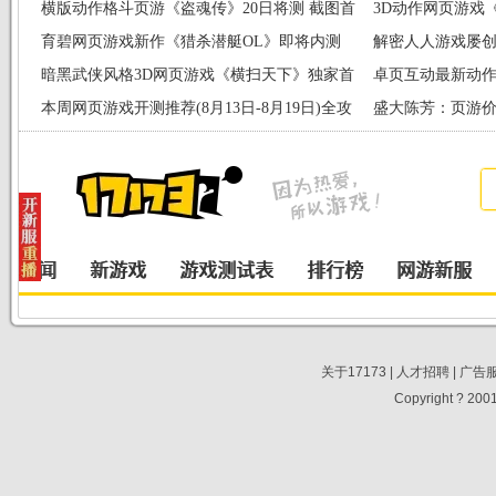
曝
横版动作格斗页游《盗魂传》20日将测 截图首
3D动作网页游戏
曝
育碧网页游戏新作《猎杀潜艇OL》即将内测
秘
解密人人游戏屡创
暗黑武侠风格3D网页游戏《横扫天下》独家首
DNA
卓页互动最新动作
曝
本周网页游戏开测推荐(8月13日-8月19日)全攻
盛大陈芳：页游价
略
关于17173
|
人才招聘
|
广告
Copyright ? 2001