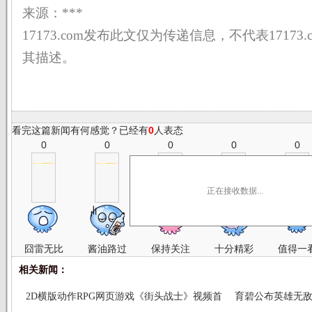
来源：*** 【编辑
17173.com发布此文仅为传递信息，不代表17173
其描述。
看完这篇新闻有何感觉？已经有
0
人表态
0
0
0
0
0
正在接收数据...
囧雷无比
酱油路过
保持关注
十分精彩
值得一
相关新闻：
2D横版动作RPG网页游戏《街头战士》视频首
育碧公布英雄无敌