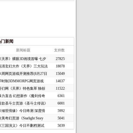
热门新闻
新闻标题
支持数
《天界》裸眼3D画境首曝 七夕
27825
高清玄幻大作《天界》三大玩法
18078
本周网页游戏开测推荐(8月27日
15049
即时制3DMMORPG网页游戏
14637
《谜境
哥们网《天界》特色集萃 独创
11522
暴力直击 幻想新作《魔剑传奇
6361
首款圣斗士页游《圣斗士传说》
6001
《倾世情缘》今日终测 深度情
5992
美奇幻页游《Starlight Story
5041
《三国演义》今日不删档测试
5039