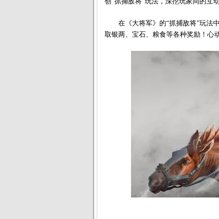
创“抓捕敌将”玩法，深挖玩家间的互
在《大将军》的“抓捕敌将”玩法中
取银两、宝石、粮食等各种奖励！心