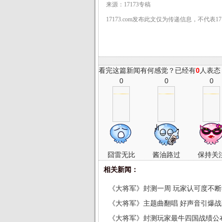
来源：17173专稿
17173.com发布此文仅为传递信息，不代表1
看完这篇新闻有何感觉？已经有
0
人表态
0
0
0
囧雷无比
酱油路过
保持关
相关新闻：
《大将军》封测一周 玩家认可度不
《大将军》主题曲翻唱 好声音引爆
《大将军》封测玩家最牛四国战绩公