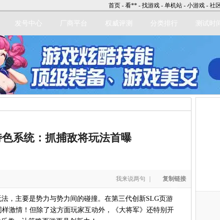
首页
-
看**
-
找游戏
-
单机站
-
小游戏
-
社
发号中心
厂商平台
权威评测
分类排行
测试时
立即注册
特色系统：抓捕敌将玩法首曝
我来说两句
|
复制链接
法，主要是势力与势力间的碰撞。在第三代创新SLG页游
同样激情！但除了这方面玩家互动外，《大将军》还特别开