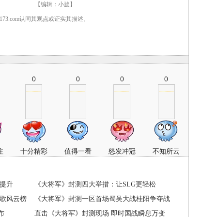
 【编辑：小旋】
7173.com认同其观点或证实其描述。
0
0
0
0
注
十分精彩
值得一看
怒发冲冠
不知所云
断提升
《大将军》封测四大举措：让SLG更轻松
战歌风云榜
《大将军》封测一区首场蜀吴大战桂阳争夺战
布
直击《大将军》封测现场 即时国战瞬息万变