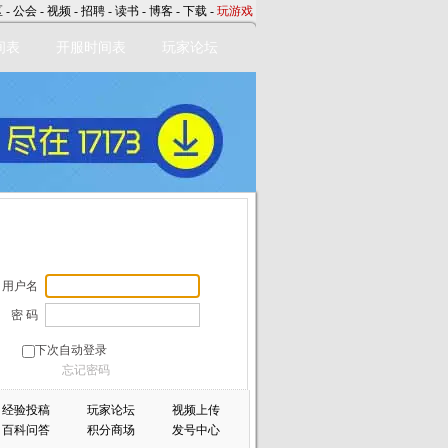
区
-
公会
-
视频
-
招聘
-
读书
-
博客
-
下载
-
玩游戏
间表
开服时间表
玩家论坛
用户名
密 码
下次自动登录
忘记密码
经验投稿
玩家论坛
视频上传
百科问答
积分商场
发号中心