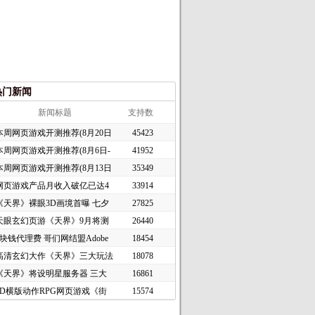
热门新闻
新闻标题
支持数
本周网页游戏开测推荐(8月20日
45423
本周网页游戏开测推荐(8月6日-
41952
本周网页游戏开测推荐(8月13日
35349
网页游戏产品月收入破亿已达4
33914
《天界》裸眼3D画境首曝 七夕
27825
天眼玄幻页游《天界》9月将测
26440
1块钱代理费 哥们网结盟Adobe
18454
高清玄幻大作《天界》三大玩法
18078
《天界》将设明星服务器 三大
16861
2D横版动作RPG网页游戏《街
15574
头