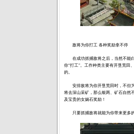
敌将为你打工 各种奖励拿不停
在成功抓捕敌将之后，当然不能白
你“打工”。工作种类主要有开垦荒田
的。
安排敌将为你开垦荒田时，不但为
将去深山采矿，那么银两、矿石自然
及宝贵的女娲石奖励！
只要抓捕敌将就能为你带来更多的