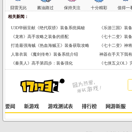
囧雷无比
酱油路过
保持关注
十分精彩
值得一
相关新闻：
U3D华丽呈献《绝代双骄》装备系统揭秘
《乐游三国》装
《龙将》高手攻略之装备的搭配
《七十二变》装
打造最强海贼《热血海贼王》装备获取攻略
《七十二变》神
人靠衣装 《魔剑传奇》装备系统介绍
神器在手天下我
《秦美人》高手第四步：装备强化
《七侠五义OL》