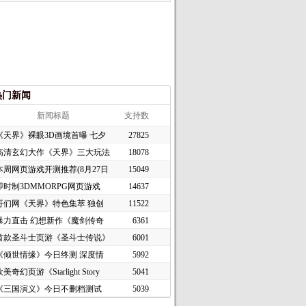
热门新闻
新闻标题
支持数
《天界》裸眼3D画境首曝 七夕
27825
高清玄幻大作《天界》三大玩法
18078
本周网页游戏开测推荐(8月27日
15049
即时制3DMMORPG网页游戏
14637
《谜境
哥们网《天界》特色集萃 独创
11522
暴力直击 幻想新作《魔剑传奇
6361
首款圣斗士页游《圣斗士传说》
6001
《倾世情缘》今日终测 深度情
5992
美奇幻页游《Starlight Story
5041
《三国演义》今日不删档测试
5039