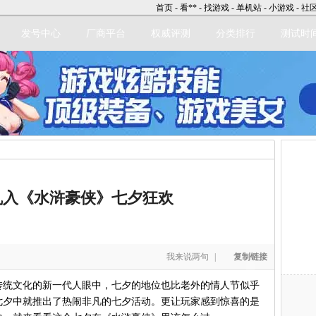
首页
-
看**
-
找游戏
-
单机站
-
小游戏
-
社
发号中心
厂商平台
权威评测
分类排行
测试时
立即注册
乱入《水浒豪侠》七夕狂欢
我来说两句
|
复制链接
统文化的新一代人眼中，七夕的地位也比老外的情人节似乎
七夕中就推出了热闹非凡的七夕活动。更让玩家感到惊喜的是