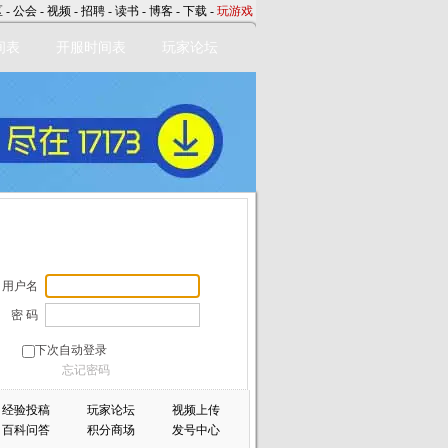
区
-
公会
-
视频
-
招聘
-
读书
-
博客
-
下载
-
玩游戏
间表
开服时间表
玩家论坛
用户名
密 码
下次自动登录
忘记密码
经验投稿
玩家论坛
视频上传
百科问答
积分商场
发号中心