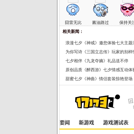
囧雷无比
酱油路过
保持关
相关新闻：
浪漫七夕《神戒》邀您体验七大主题
为你写诗《三国立志传》玩家的别样
七夕相伴《九龙夺嫡》礼品送不停
原创品质《醉西游》七夕情感互动体
光
甜蜜七夕《神曲》情侣套装惊艳登场