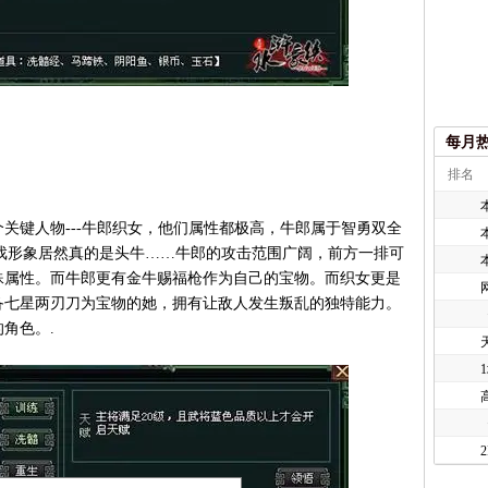
每月
排名
键人物---牛郎织女，他们属性都极高，牛郎属于智勇双全
戏形象居然真的是头牛……牛郎的攻击范围广阔，前方一排可
殊属性。而牛郎更有金牛赐福枪作为自己的宝物。而织女更是
备七星两刃刀为宝物的她，拥有让敌人发生叛乱的独特能力。
角色。.