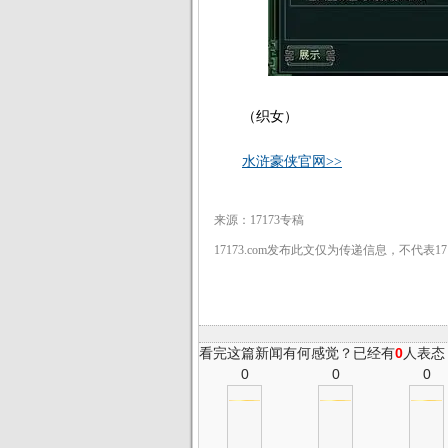
（织女）
水浒豪侠官网>>
来源：17173专稿
17173.com发布此文仅为传递信息，不代表1
看完这篇新闻有何感觉？已经有
0
人表态
0
0
0