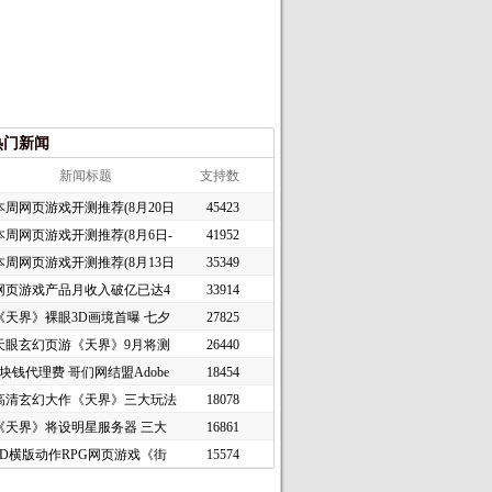
热门新闻
新闻标题
支持数
本周网页游戏开测推荐(8月20日
45423
本周网页游戏开测推荐(8月6日-
41952
本周网页游戏开测推荐(8月13日
35349
网页游戏产品月收入破亿已达4
33914
《天界》裸眼3D画境首曝 七夕
27825
天眼玄幻页游《天界》9月将测
26440
1块钱代理费 哥们网结盟Adobe
18454
高清玄幻大作《天界》三大玩法
18078
《天界》将设明星服务器 三大
16861
2D横版动作RPG网页游戏《街
15574
头