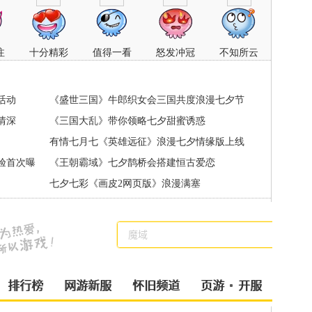
注
十分精彩
值得一看
怒发冲冠
不知所云
活动
《盛世三国》牛郎织女会三国共度浪漫七夕节
情深
《三国大乱》带你领略七夕甜蜜诱惑
有情七月七《英雄远征》浪漫七夕情缘版上线
验首次曝
《王朝霸域》七夕鹊桥会搭建恒古爱恋
七夕七彩《画皮2网页版》浪漫满塞