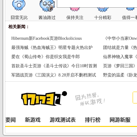
囧雷无比
酱油路过
保持关注
十分精彩
值得一
相关新闻：
Hibernum新Facebook页游Blockolicious
《中华小当家Onwe
最强海贼《热血海贼王》明星专题火热出炉
团结就是力量《
爱在《蜀山传奇》你是织女我是牛郎
仙界神物入魔掌
首款圣斗士页游《圣斗士传说》今日10时首测
页游《梦回三国
军团战页游《三国演义》8.28开启不删档测试
野蛮的温柔《卧