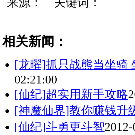
来源： 关键词：
相关新闻：
[龙曜]抓只战熊当坐骑
02:21:00
[仙纪]超实用新手攻略
2
[神魔仙界]教你赚钱升
[仙纪]斗勇更斗智
2012-