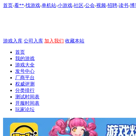
首页
-
看**
-
找游戏
-
单机站
-
小游戏
-
社区
-
公会
-
视频
-
招聘
-
读书
-
博
游戏入库
公司入库
加入我们
收藏本站
首页
我的游戏
游戏大全
发号中心
厂商平台
权威评测
分类排行
测试时间表
开服时间表
玩家论坛