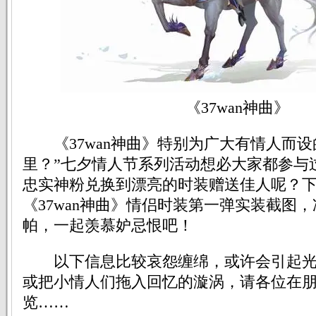
《37wan神曲》
《37wan神曲》特别为广大有情人而设的
里？”七夕情人节系列活动想必大家都参与
忠实神粉兑换到漂亮的时装赠送佳人呢？
《37wan神曲》情侣时装第一弹实装截图
帕，一起羡慕妒忌恨吧！
以下信息比较哀怨缠绵，或许会引起光
或把小情人们拖入回忆的漩涡，请各位在
览……