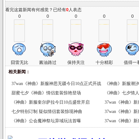
看完这篇新闻有何感觉？已经有
0
人表态
0
0
0
0
0
囧雷无比
酱油路过
保持关注
十分精彩
值得一
相关新闻：
37wan《神曲》新服神思无疆今日10点正式开战
《神曲》新服潮汐
甜蜜七夕《神曲》情侣套装惊艳登场
《神曲》七夕情
《神曲》新服奎尔萨拉今日10点盛世开启
37wan《神曲》
七夕特别订制 疑似情侣套装惊现神曲
殿
37wan《神曲》
《神曲》公会魔神祭坛异域玩法首曝
37wan《神曲》