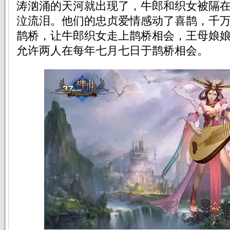
涛汹涌的天河就出现了，牛郎和织女被隔
泣流泪。他们的忠贞爱情感动了喜鹊，千
鹊桥，让牛郎织女走上鹊桥相会，王母娘
允许两人在每年七月七日于鹊桥相会。