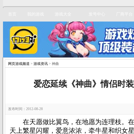
首页
我的游戏
游戏大全
发号中心
厂商平台
网页游戏频道
>
游戏资讯
> 神曲
立即注册
爱恋延续《神曲》情侣时装
发布时间：2012-08-28
在天愿做比翼鸟，在地愿为连理枝。在
天上繁星闪耀，爱意浓浓，牵牛星和织女