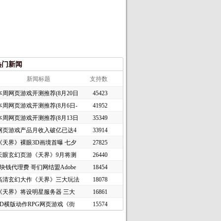
热门新闻
新闻标题
支持数
本周网页游戏开测推荐(8月20日
45423
本周网页游戏开测推荐(8月6日-
41952
本周网页游戏开测推荐(8月13日
35349
网页游戏产品月收入破亿已达4
33914
《天界》裸眼3D画境首曝 七夕
27825
天眼玄幻页游《天界》9月将测
26440
1块钱代理费 哥们网结盟Adobe
18454
高清玄幻大作《天界》三大玩法
18078
《天界》将设明星服务器 三大
16861
2D横版动作RPG网页游戏《街
15574
头