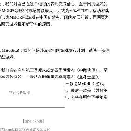
大，我们对自己在这个领域的表现充满信心。至于网页游戏的
MMORPG游戏的市场份额最大，大约为60%至70%，移动游戏
认为MMORPG游戏在中国仍然有广阔的发展前景，而网页游
与网页游戏且不断学习的原因。
Marostica)：我的问题涉及你们的游戏发布计划，请谈一谈你
哪些游戏。
我们会在今年第三季度末或第四季度发布《神雕侠侣》。至
发布四款游戏。一款将在明年第四季度发布《圣斗士星矢
湖》，将在明年第三或第四季度发布。第三款是MMORPG游戏
)，我们将在明年第二季度发布，首先在美国发布。最后一款是《射雕英
正在接收数据...
典武侠巨著之一，根据我们现在的计划，它将在明年下半年发
 【编辑：小旋】
7173.com认同其观点或证实其描述。