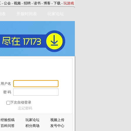
区
-
公会
-
视频
-
招聘
-
读书
-
博客
-
下载
-
玩游戏
间表
开服时间表
玩家论坛
用户名
密 码
下次自动登录
忘记密码
经验投稿
玩家论坛
视频上传
百科问答
积分商场
发号中心