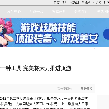
首页
-
看**
-
找游戏
-
单机站
-
小游戏
-
社
发号中心
厂商平台
权威评测
分类排行
测试时
立即注册
一种工具 完美将大力推进页游
我来说两句
|
复制链接
012年第二季度未经审计财报。报告显示，完美世界第二季
065亿美元)，去年同期为人民币7.796亿元，上一季度为人民币