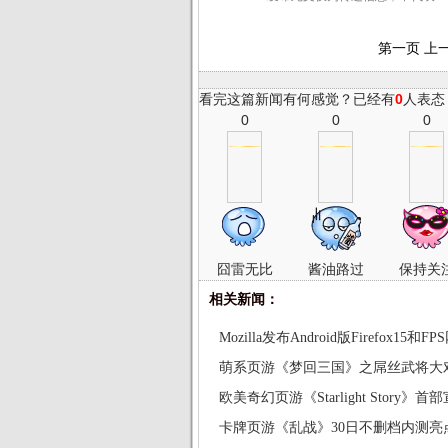
第一页
上
看完这篇新闻有何感觉？已经有
0
人表态
0
0
0
囧雷无比
酱油路过
保持关
相关新闻：
Mozilla发布Android版Firefox15和
萌系页游《梦回三国》之屌丝武将大
欧美奇幻页游《Starlight Story》首
卡牌页游《乱战》30日不删档内测亮