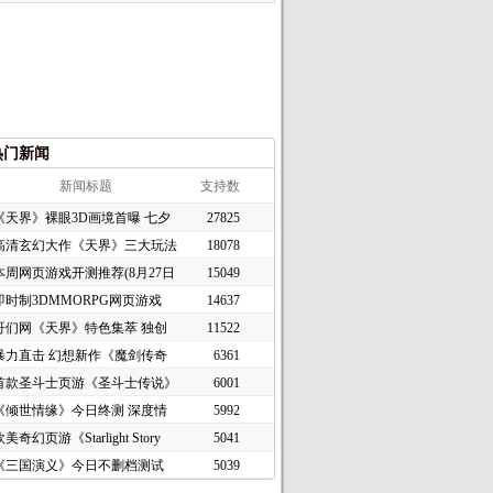
热门新闻
新闻标题
支持数
《天界》裸眼3D画境首曝 七夕
27825
高清玄幻大作《天界》三大玩法
18078
本周网页游戏开测推荐(8月27日
15049
即时制3DMMORPG网页游戏
14637
《谜境
哥们网《天界》特色集萃 独创
11522
暴力直击 幻想新作《魔剑传奇
6361
首款圣斗士页游《圣斗士传说》
6001
《倾世情缘》今日终测 深度情
5992
美奇幻页游《Starlight Story
5041
《三国演义》今日不删档测试
5039