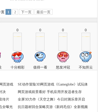
一页
1
2
下一页
最后一页
0
0
0
0
注
十分精彩
值得一看
怒发冲冠
不知所云
FPS网页游戏
SE动作冒险3D网页游戏《Gameglobe》试玩体
对决
验
网页游戏前景看好 手机应用开发适者生存
部宣传片
全屏3D力作《天空之舞》今日封测乐章开启
点全曝光
抗日题材回合策略页游《新鸡毛信》全新视频