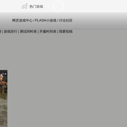
热门游戏
网页游戏中心
/
FLASH小游戏
/
讨论社区
测
|
游戏排行
|
测试间时表
|
开服时间表
|
我要投稿
DNF
传奇4
剑网3旗舰版
新天龙八部
自由
诛仙世界
仙剑世界