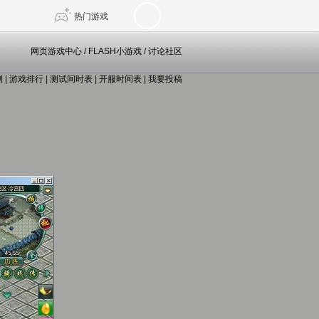
热门游戏
网页游戏中心
/
FLASH小游戏
/
讨论社区
测
|
游戏排行
|
测试间时表
|
开服时间表
|
我要投稿
DNF
传奇4
剑网3旗舰版
新天龙八部
自由
诛仙世界
仙剑世界