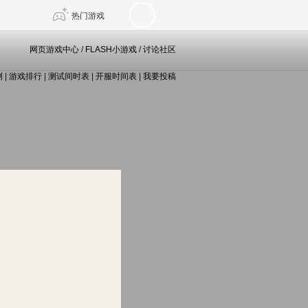
热门游戏
网页游戏中心
/
FLASH小游戏
/
讨论社区
测
|
游戏排行
|
测试间时表
|
开服时间表
|
我要投稿
DNF
传奇4
剑网3旗舰版
新天龙八部
自由
诛仙世界
仙剑世界