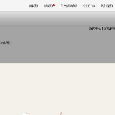
新网游
新页游
礼包/激活码
今日开服
热门页游
新闻中心
|
游戏评
魔兽
 游戏图片
天堂
王权与