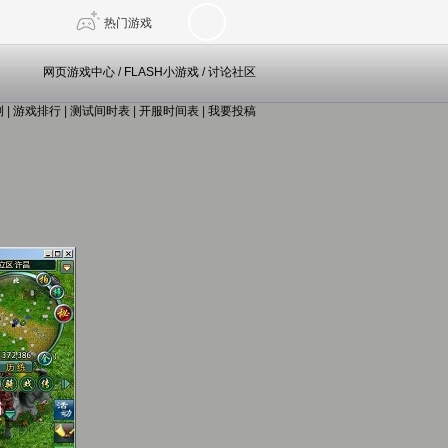
热门游戏
网页游戏中心
/
FLASH小游戏
/
讨论社区
测
|
游戏排行
|
测试间时表
|
开服时间表
|
我要投稿
DNF
传奇4
剑网3旗舰版
新天龙八部
自由
诛仙世界
仙剑世界