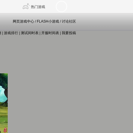
热门游戏
网页游戏中心
/
FLASH小游戏
/
讨论社区
测
|
游戏排行
|
测试间时表
|
开服时间表
|
我要投稿
DNF
传奇4
剑网3旗舰版
新天龙八部
自由
诛仙世界
仙剑世界