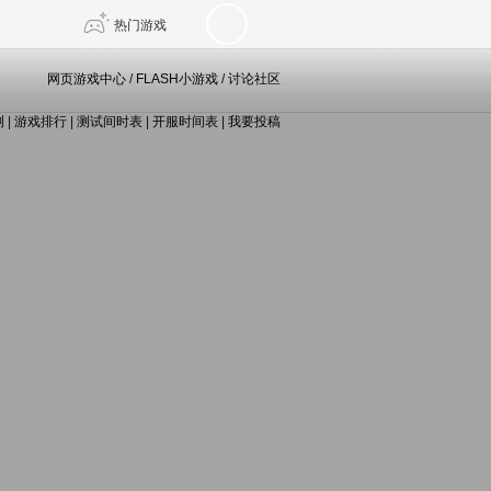
热门游戏
网页游戏中心
/
FLASH小游戏
/
讨论社区
测
|
游戏排行
|
测试间时表
|
开服时间表
|
我要投稿
DNF
传奇4
剑网3旗舰版
新天龙八部
自由
诛仙世界
仙剑世界